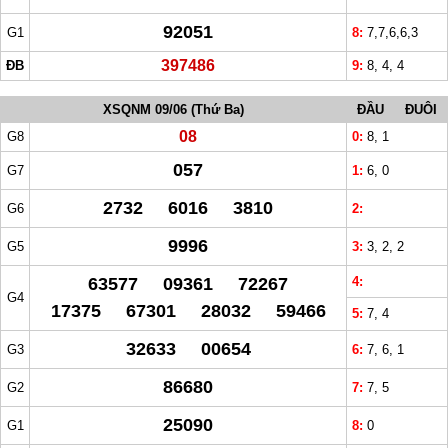
92051
G1
8:
7,7,6,6,3
397486
ĐB
9:
8, 4, 4
XSQNM 09/06 (Thứ Ba)
ĐẦU
ĐUÔI
08
G8
0:
8, 1
057
G7
1:
6, 0
2732 6016 3810
G6
2:
9996
G5
3:
3, 2, 2
63577 09361 72267
4:
G4
17375 67301 28032 59466
5:
7, 4
32633 00654
G3
6:
7, 6, 1
86680
G2
7:
7, 5
25090
G1
8:
0