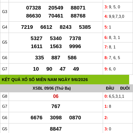
07328 20549 88071
3:
9, 5, 0
G3
86630 70461 88768
4:
9,9,7,3,0
7219 6612 8243 5385
G4
5:
1
5327 5340 7378
6:
8, 3, 1
G5
1611 1563 9996
7:
8, 1
335 887 586
G6
8:
7, 6, 5
10 90 47 49
G7
9:
6, 0
KẾT QUẢ XỔ SỐ MIỀN NAM NGÀY 9/6/2026
XSBL 09/06 (Thứ Ba)
ĐẦU
ĐUÔI
06
G8
0:
6,5,3,1,1
767
G7
1:
8
6676 3098 0870
G6
2:
8847
G5
3:
0