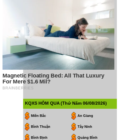
KQXS HÔM QUA (Thứ Năm 06/08/2026)
Miền Bắc
An Giang
Bình Thuận
Tây Ninh
Bình Định
Quảng Bình