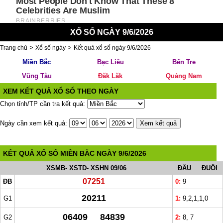
XỔ SỐ NGÀY 9/6/2026
>
>
Trang chủ
Xổ số ngày
Kết quả xổ số ngày 9/6/2026
Miền Bắc
Bạc Liêu
Bến Tre
Vũng Tàu
Đăk Lăk
Quảng Nam
XEM KẾT QUẢ XỔ SỐ THEO NGÀY
Chọn tỉnh/TP cần tra kết quả:
Ngày cần xem kết quả:
KẾT QUẢ XỔ SỐ MIỀN BẮC NGÀY 9/6/2026
XSMB- XSTD- XSHN 09/06
ĐẦU
ĐUÔI
07251
ĐB
0:
9
20211
G1
1:
9,2,1,1,0
06409 84839
G2
2:
8, 7