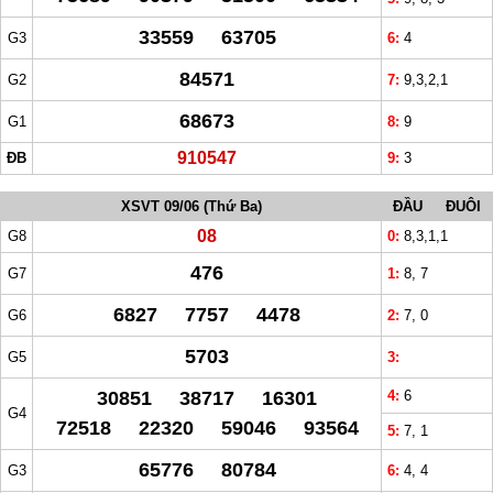
33559 63705
G3
6:
4
84571
G2
7:
9,3,2,1
68673
G1
8:
9
910547
ĐB
9:
3
XSVT 09/06 (Thứ Ba)
ĐẦU
ĐUÔI
08
G8
0:
8,3,1,1
476
G7
1:
8, 7
6827 7757 4478
G6
2:
7, 0
5703
G5
3:
30851 38717 16301
4:
6
G4
72518 22320 59046 93564
5:
7, 1
65776 80784
G3
6:
4, 4