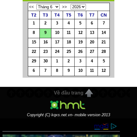
<<
>>
T2
T3
T4
T5
T6
T7
CN
1
2
3
4
5
6
7
8
9
10
11
12
13
14
15
16
17
18
19
20
21
22
23
24
25
26
27
28
29
30
1
2
3
4
5
6
7
8
9
10
11
12
Về đầu trang
Copyright (C) kqxs.net.vn- mobile version 2013