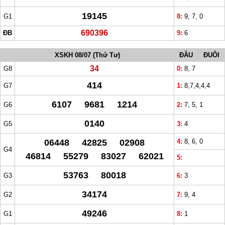
19145
G1
8:
9, 7, 0
690396
ĐB
9:
6
XSKH 08/07 (Thứ Tư)
ĐẦU
ĐUÔI
34
G8
0:
8, 7
414
G7
1:
8,7,4,4,4
6107 9681 1214
G6
2:
7, 5, 1
0140
G5
3:
4
06448 42825 02908
4:
8, 6, 0
G4
46814 55279 83027 62021
5:
53763 80018
G3
6:
3
34174
G2
7:
9, 4
49246
G1
8:
1