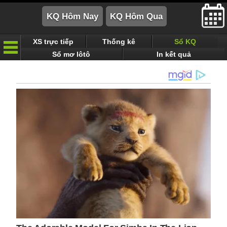
XS trực tiếp
Thống kê
Sổ KQ
Sổ mơ lôtô
In kết quả