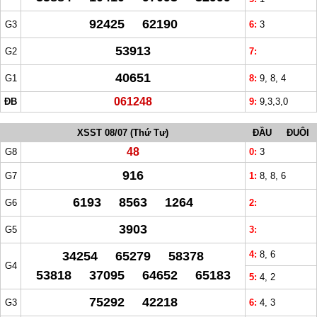
92425 62190
G3
6:
3
53913
G2
7:
40651
G1
8:
9, 8, 4
061248
ĐB
9:
9,3,3,0
XSST 08/07 (Thứ Tư)
ĐẦU
ĐUÔI
48
G8
0:
3
916
G7
1:
8, 8, 6
6193 8563 1264
G6
2:
3903
G5
3:
34254 65279 58378
4:
8, 6
G4
53818 37095 64652 65183
5:
4, 2
75292 42218
G3
6:
4, 3