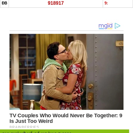
918917
ĐB
9: