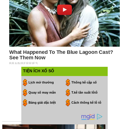
TIỆN ÍCH XỔ SỐ
Lịch mở thưởng
Thống kê cặp số
Quay số may mắn
T.kê tần suất lôtô
Bảng giải đặc biệt
Cách thống kê lô tô