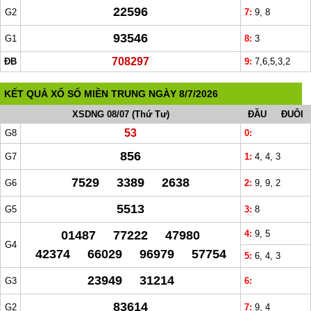
22596
G2
7:
9, 8
93546
G1
8:
3
708297
ĐB
9:
7,6,5,3,2
KẾT QUẢ XỔ SỐ MIỀN TRUNG NGÀY 8/7/2026
XSDNG 08/07 (Thứ Tư)
ĐẦU
ĐUÔI
53
G8
0:
856
G7
1:
4, 4, 3
7529 3389 2638
G6
2:
9, 9, 2
5513
G5
3:
8
01487 77222 47980
4:
9, 5
G4
42374 66029 96979 57754
5:
6, 4, 3
23949 31214
G3
6:
83614
G2
7:
9, 4