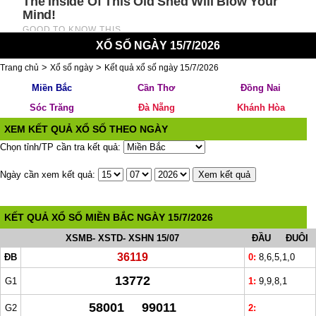
XỔ SỐ NGÀY 15/7/2026
>
>
Trang chủ
Xổ số ngày
Kết quả xổ số ngày 15/7/2026
Miền Bắc
Cần Thơ
Đồng Nai
Sóc Trăng
Đà Nẵng
Khánh Hòa
XEM KẾT QUẢ XỔ SỐ THEO NGÀY
Chọn tỉnh/TP cần tra kết quả:
Ngày cần xem kết quả:
KẾT QUẢ XỔ SỐ MIỀN BẮC NGÀY 15/7/2026
XSMB- XSTD- XSHN 15/07
ĐẦU
ĐUÔI
36119
ĐB
0:
8,6,5,1,0
13772
G1
1:
9,9,8,1
58001 99011
G2
2: