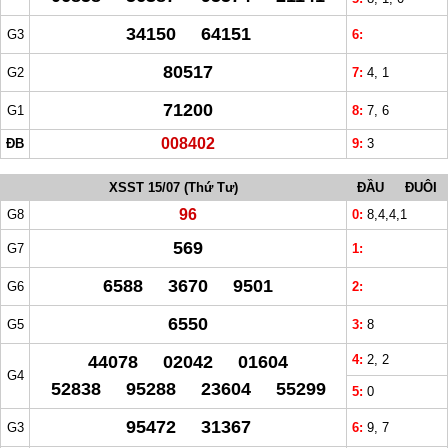
34150 64151
G3
6:
80517
G2
7:
4, 1
71200
G1
8:
7, 6
008402
ĐB
9:
3
XSST 15/07 (Thứ Tư)
ĐẦU
ĐUÔI
96
G8
0:
8,4,4,1
569
G7
1:
6588 3670 9501
G6
2:
6550
G5
3:
8
44078 02042 01604
4:
2, 2
G4
52838 95288 23604 55299
5:
0
95472 31367
G3
6:
9, 7