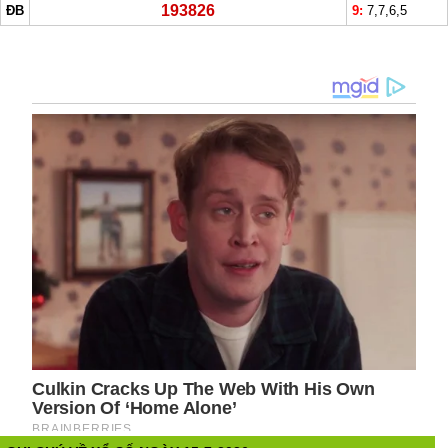
193826
ĐB
9:
7,7,6,5