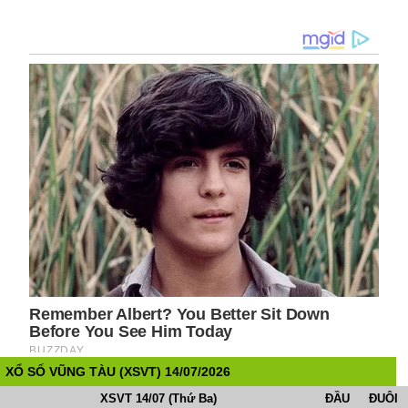
XỔ SỐ VŨNG TÀU (XSVT) 14/07/2026
XSVT 14/07 (Thứ Ba)
ĐẦU
ĐUÔI