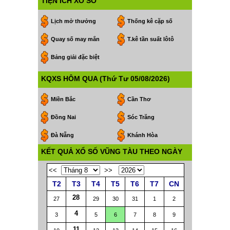
TIỆN ÍCH XỔ SỐ
Lịch mở thưởng
Thống kê cặp số
Quay số may mắn
T.kê tần suất lôtô
Bảng giải đặc biệt
KQXS HÔM QUA (Thứ Tư 05/08/2026)
Miền Bắc
Cần Thơ
Đồng Nai
Sóc Trăng
Đà Nẵng
Khánh Hòa
KẾT QUẢ XỔ SỐ VŨNG TÀU THEO NGÀY
<<
>>
T2
T3
T4
T5
T6
T7
CN
28
27
29
30
31
1
2
4
3
5
6
7
8
9
11