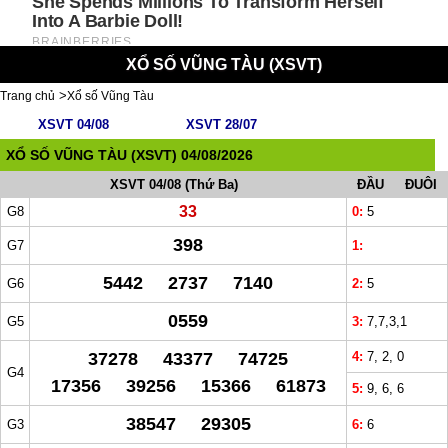
XỔ SỐ VŨNG TÀU (XSVT)
>
Trang chủ
Xổ số Vũng Tàu
XSVT 04/08
XSVT 28/07
XỔ SỐ VŨNG TÀU (XSVT) 04/08/2026
XSVT 04/08 (Thứ Ba)
ĐẦU
ĐUÔI
33
G8
0:
5
398
G7
1:
5442 2737 7140
G6
2:
5
0559
G5
3:
7,7,3,1
37278 43377 74725
4:
7, 2, 0
G4
17356 39256 15366 61873
5:
9, 6, 6
38547 29305
G3
6:
6