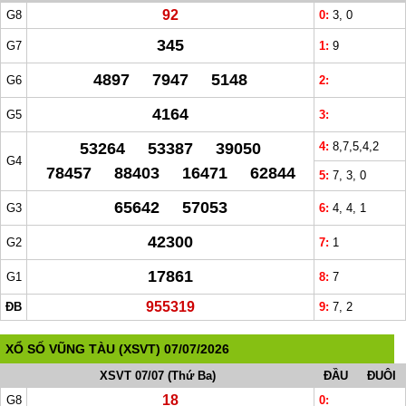
92
G8
0:
3, 0
345
G7
1:
9
4897 7947 5148
G6
2:
4164
G5
3:
53264 53387 39050
4:
8,7,5,4,2
G4
78457 88403 16471 62844
5:
7, 3, 0
65642 57053
G3
6:
4, 4, 1
42300
G2
7:
1
17861
G1
8:
7
955319
ĐB
9:
7, 2
XỔ SỐ VŨNG TÀU (XSVT) 07/07/2026
XSVT 07/07 (Thứ Ba)
ĐẦU
ĐUÔI
18
G8
0: