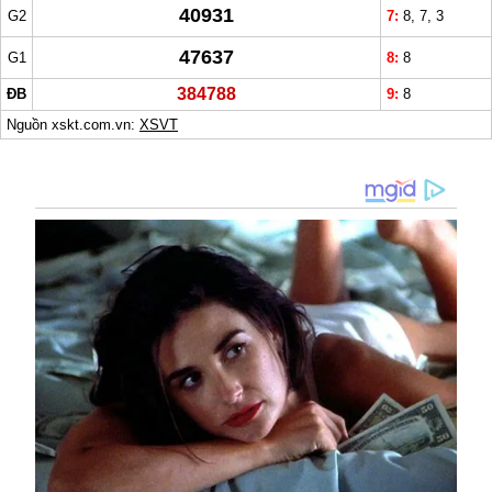
40931
G2
7:
8, 7, 3
47637
G1
8:
8
384788
ĐB
9:
8
Nguồn xskt.com.vn:
XSVT