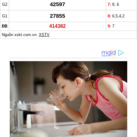
42597
G2
7:
8, 6
27855
G1
8:
6,5,4,2
414382
ĐB
9:
7
Nguồn xskt.com.vn:
XSTV