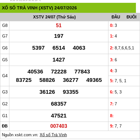
XỔ SỐ TRÀ VINH (XSTV) 24/07/2026
XSTV 24/07 (Thứ Sáu)
ĐẦU
ĐUÔI
51
G8
0:
3
197
G7
1:
4
5397 6514 4063
G6
2:
8,7,6,6,5,1
1427
G5
3:
6
40536 72228 77843
4:
3
G4
83725 58826 36277 49365
5:
7, 5, 1
36126 93355
G3
6:
5, 3
68357
G2
7:
7
47521
G1
8:
007403
ĐB
9:
7, 7
Nguồn xskt.com.vn:
Xổ số Trà Vinh