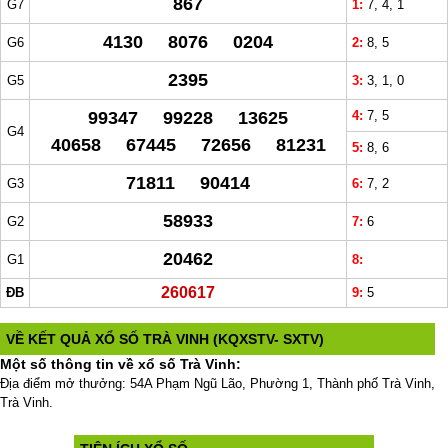
867
G7
1:
7, 4, 1
4130 8076 0204
G6
2:
8, 5
2395
G5
3:
3, 1, 0
99347 99228 13625
4:
7, 5
G4
40658 67445 72656 81231
5:
8, 6
71811 90414
G3
6:
7, 2
58933
G2
7:
6
20462
G1
8:
260617
ĐB
9:
5
VỀ KẾT QUẢ XỔ SỐ TRÀ VINH (KQXSTV- SXTV)
Một số thông tin về xổ số Trà Vinh:
Địa điểm mở thưởng: 54A Phạm Ngũ Lão, Phường 1, Thành phố Trà Vinh,
Trà Vinh.