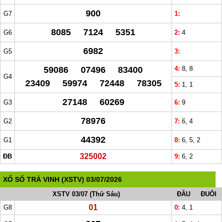
900
G7
1:
8085 7124 5351
G6
2:
4
6982
G5
3:
59086 07496 83400
4:
8, 8
G4
23409 59974 72448 78305
5:
1, 1
27148 60269
G3
6:
9
78976
G2
7:
6, 4
44392
G1
8:
6, 5, 2
325002
ĐB
9:
6, 2
XỔ SỐ TRÀ VINH (XSTV) 03/07/2026
XSTV 03/07 (Thứ Sáu)
ĐẦU
ĐUÔI
01
G8
0:
4, 1