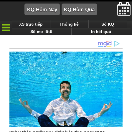
XS trực tiếp
Thống kê
Sổ KQ
Sổ mơ lôtô
In kết quả