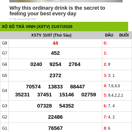
XỔ SỐ TRÀ VINH (XSTV) 31/07/2026
XSTV 31/07 (Thứ Sáu)
ĐẦU
ĐUÔI
44
G8
0:
452
G7
1:
0240 9254 2764
G6
2:
8
2372
G5
3:
3, 1
70574 13833 88447
4:
7,6,4,0
G4
35231 37451 15146 02759
5:
9,4,2,2,1
07328 54352
G3
6:
7, 4
22486
G2
7:
4, 2
76567
G1
8:
6