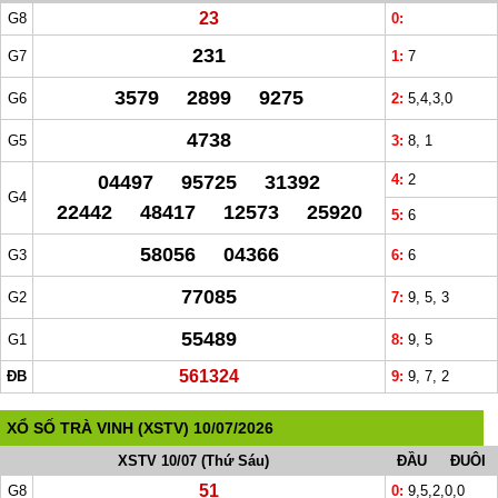
23
G8
0:
231
G7
1:
7
3579 2899 9275
G6
2:
5,4,3,0
4738
G5
3:
8, 1
04497 95725 31392
4:
2
G4
22442 48417 12573 25920
5:
6
58056 04366
G3
6:
6
77085
G2
7:
9, 5, 3
55489
G1
8:
9, 5
561324
ĐB
9:
9, 7, 2
XỔ SỐ TRÀ VINH (XSTV) 10/07/2026
XSTV 10/07 (Thứ Sáu)
ĐẦU
ĐUÔI
51
G8
0:
9,5,2,0,0