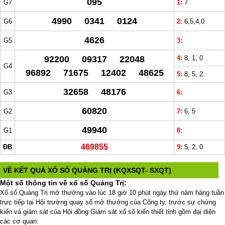
095
G7
1:
7
4990 0341 0124
G6
2:
6,5,4,0
4626
G5
3:
92200 09317 22048
4:
8, 1, 0
G4
96892 71675 12402 48625
5:
8, 5, 2
32658 48176
G3
6:
60820
G2
7:
6, 5
49940
G1
8:
469855
ĐB
9:
5, 2, 0
VỀ KẾT QUẢ XỔ SỐ QUẢNG TRỊ (KQXSQT- SXQT)
Một số thông tin về xổ số Quảng Trị:
Xổ số Quảng Trị mở thưởng vào lúc 18 giờ 10 phút ngày thứ năm hàng tuần
trực tiếp tại Hội trường quay số mở thưởng của Công ty, trước sự chứng
kiến và giám sát của Hội đồng Giám sát xổ sõ kiến thiết tỉnh gồm đại diện
các cơ quan: