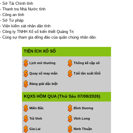
- Sở Tài Chính tỉnh
- Thanh tra Nhà Nước tỉnh
- Công an tỉnh
- Sở Tư pháp
- Viện kiểm sát nhân dân tỉnh
- Công ty TNHH Xổ số kiến thiết Quảng Trị
- Cùng sự tham gia đông đảo của quân chúng nhân dân.
TIỆN ÍCH XỔ SỐ
Lịch mở thưởng
Thống kê cặp số
Quay số may mắn
T.kê tần suất lôtô
Bảng giải đặc biệt
KQXS HÔM QUA (Thứ Sáu 07/08/2026)
Miền Bắc
Bình Dương
Trà Vinh
Vĩnh Long
Gia Lai
Ninh Thuận