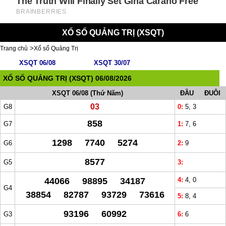
XỔ SỐ QUẢNG TRỊ (XSQT)
>
Trang chủ
Xổ số Quảng Trị
XSQT 06/08
XSQT 30/07
XỔ SỐ QUẢNG TRỊ (XSQT) 06/08/2026
XSQT 06/08 (Thứ Năm)
ĐẦU
ĐUÔI
03
G8
0:
5, 3
858
G7
1:
7, 6
1298 7740 5274
G6
2:
9
8577
G5
3:
44066 98895 34187
4:
4, 0
G4
38854 82787 93729 73616
5:
8, 4
93196 60992
G3
6:
6