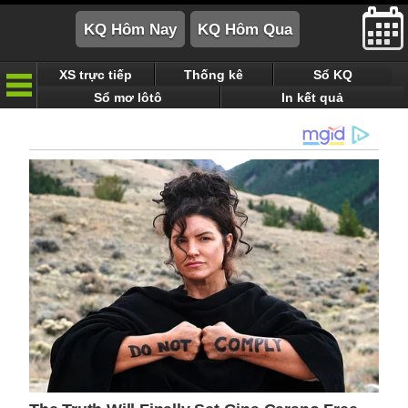
XS trực tiếp
Thống kê
Sổ KQ
Sổ mơ lôtô
In kết quả