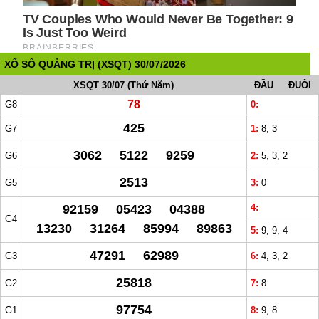
XỔ SỐ QUẢNG TRỊ (XSQT) 30/07/2026
XSQT 30/07 (Thứ Năm)
ĐẦU
ĐUÔI
78
G8
0:
425
G7
1:
8, 3
3062 5122 9259
G6
2:
5, 3, 2
2513
G5
3:
0
92159 05423 04388
4:
G4
13230 31264 85994 89863
5:
9, 9, 4
47291 62989
G3
6:
4, 3, 2
25818
G2
7:
8
97754
G1
8:
9, 8