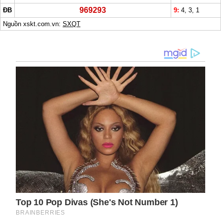
969293
ĐB
9:
4, 3, 1
Nguồn xskt.com.vn:
SXQT