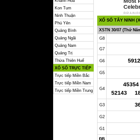
Khánh Hòa
Kon Tum
Ninh Thuận
XỔ SỐ TÂY NINH (X
Phú Yên
XSTN 30/07 (Thứ Nă
Quảng Bình
Quảng Ngãi
G8
Quảng Nam
G7
Quảng Trị
591
Thừa Thiên Huế
G6
XỔ SỐ TRỰC TIẾP
G5
Trực tiếp Miền Bắc
Trực tiếp Miền Nam
4535
G4
Trực tiếp Miền Trung
52143 1
3
G3
G2
G1
ĐB