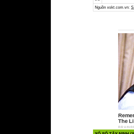
Nguồn xskt.com.vn:
S
XỔ SỐ TÂY NINH (X