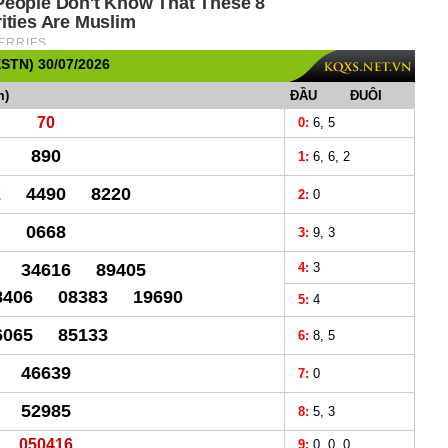
STN) 30/07/2026
m)
ĐẦU
ĐUÔI
70
0:
6, 5
890
1:
6, 6, 2
2 4490 8220
2:
0
0668
3:
9, 3
4 34616 89405
4:
3
8406 08383 19690
5:
4
6065 85133
6:
8, 5
46639
7:
0
52985
8:
5, 3
050416
9:
0, 0, 0