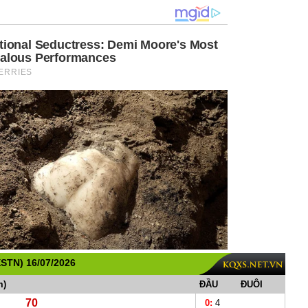
STN) 16/07/2026
m)
ĐẦU
ĐUÔI
70
0:
4