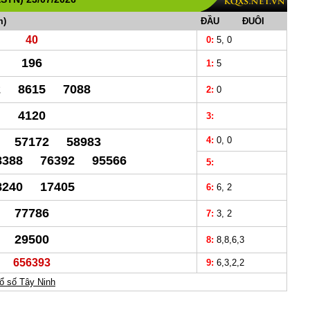
m)
ĐẦU
ĐUÔI
40
0:
5, 0
196
1:
5
2 8615 7088
2:
0
4120
3:
2 57172 58983
4:
0, 0
8388 76392 95566
5:
8240 17405
6:
6, 2
77786
7:
3, 2
29500
8:
8,8,6,3
656393
9:
6,3,2,2
ổ số Tây Ninh