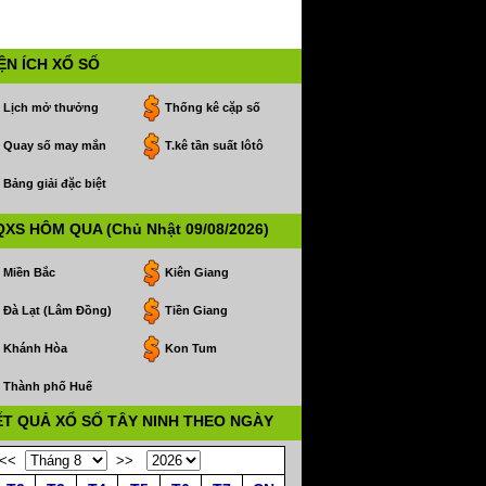
ỆN ÍCH XỔ SỐ
Lịch mở thưởng
Thống kê cặp số
Quay số may mắn
T.kê tần suất lôtô
Bảng giải đặc biệt
XS HÔM QUA (Chủ Nhật 09/08/2026)
Miền Bắc
Kiên Giang
Đà Lạt (Lâm Đồng)
Tiền Giang
Khánh Hòa
Kon Tum
Thành phố Huế
ẾT QUẢ XỔ SỐ TÂY NINH THEO NGÀY
<<
>>