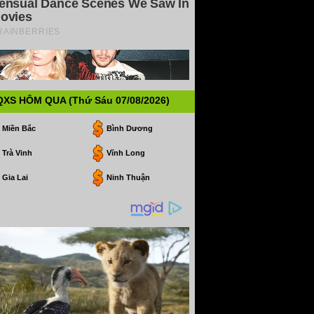
XS HÔM QUA (Thứ Sáu 07/08/2026)
Miền Bắc
Bình Dương
Trà Vinh
Vĩnh Long
Gia Lai
Ninh Thuận