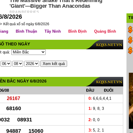
/8/2026
TI
>
Kết quả xổ số ngày 6/8/2026
iang
Bình Thuận
Tây Ninh
Bình Định
Quảng Bình
SỐ THEO NGÀY
t quả:
ỀN BẮC NGÀY 6/8/2026
06/08
ĐẦU
ĐUÔI
26167
0:
6,6,6,4,4,1
68160
1:
9, 8, 3
9032 08931
2:
0, 0
1 94887 15060
3:
5, 2, 1