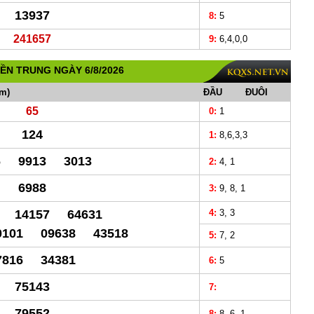
13937
8:
5
241657
9:
6,4,0,0
ỀN TRUNG NGÀY 6/8/2026
ăm)
ĐẦU
ĐUÔI
65
0:
1
124
1:
8,6,3,3
6 9913 3013
2:
4, 1
6988
3:
9, 8, 1
3 14157 64631
4:
3, 3
0101 09638 43518
5:
7, 2
7816 34381
6:
5
75143
7:
79552
8:
8, 6, 1