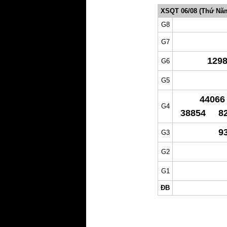
XSQT 06/08 (Thứ Nă
G8
G7
129
G6
G5
4406
G4
38854 8
9
G3
G2
G1
ĐB