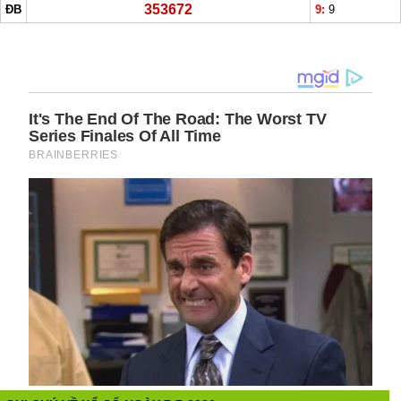
353672
ĐB
9:
9