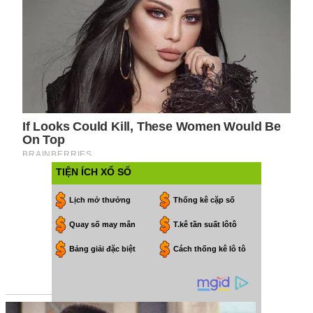
TIỆN ÍCH XỔ SỐ
Lịch mở thưởng
Thống kê cặp số
Quay số may mắn
T.kê tần suất lôtô
Bảng giải đặc biệt
Cách thống kê lô tô