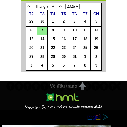
<<
>>
T2
T3
T4
T5
T6
T7
CN
29
30
1
2
3
4
5
6
7
8
9
10
11
12
13
14
15
16
17
18
19
20
21
22
23
24
25
26
27
28
29
30
31
1
2
3
4
5
6
7
8
9
Về đầu trang
Copyright (C) kqxs.net.vn- mobile version 2013