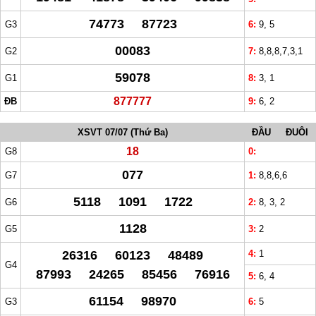
74773 87723
G3
6:
9, 5
00083
G2
7:
8,8,8,7,3,1
59078
G1
8:
3, 1
877777
ĐB
9:
6, 2
XSVT 07/07 (Thứ Ba)
ĐẦU
ĐUÔI
18
G8
0:
077
G7
1:
8,8,6,6
5118 1091 1722
G6
2:
8, 3, 2
1128
G5
3:
2
26316 60123 48489
4:
1
G4
87993 24265 85456 76916
5:
6, 4
61154 98970
G3
6:
5