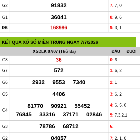
91832
G2
7:
7, 0
36041
G1
8:
9, 6
168986
ĐB
9:
3, 1
KẾT QUẢ XỔ SỐ MIỀN TRUNG NGÀY 7/7/2026
XSDLK 07/07 (Thứ Ba)
ĐẦU
ĐUÔI
36
G8
0:
6
572
G7
1:
6, 2
2932 9553 7340
G6
2:
1
4406
G5
3:
6, 2
81770 90921 55452
4:
6, 5, 0
G4
76845 33316 37171 02846
5:
7,3,2,1
78786 68712
G3
6:
04057
G2
7:
2, 1, 0