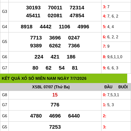
30193 70011 72314
3:
7
G3
45411 02081 47854
4:
7, 6, 2
8918 4442 1106 4996
G4
5:
4, 4
7713 3696 0247
6:
6, 2, 2
G5
9389 6262 7366
7:
9
224 421 186
G6
8:
9,6,1,1,0
80 62 54 81
G7
9:
6, 6, 3
KẾT QUẢ XỔ SỐ MIỀN NAM NGÀY 7/7/2026
XSBL 07/07 (Thứ Ba)
ĐẦU
ĐUÔI
15
G8
0:
7,5,3,1
776
G7
1:
5, 3
4780 4696 6440
G6
2:
7253
G5
3: