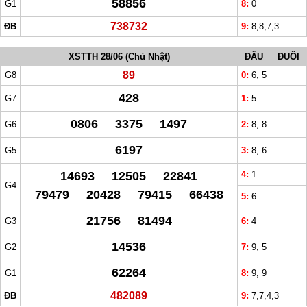
58856
G1
8:
0
738732
ĐB
9:
8,8,7,3
XSTTH 28/06 (Chủ Nhật)
ĐẦU
ĐUÔI
89
G8
0:
6, 5
428
G7
1:
5
0806 3375 1497
G6
2:
8, 8
6197
G5
3:
8, 6
14693 12505 22841
4:
1
G4
79479 20428 79415 66438
5:
6
21756 81494
G3
6:
4
14536
G2
7:
9, 5
62264
G1
8:
9, 9
482089
ĐB
9:
7,7,4,3