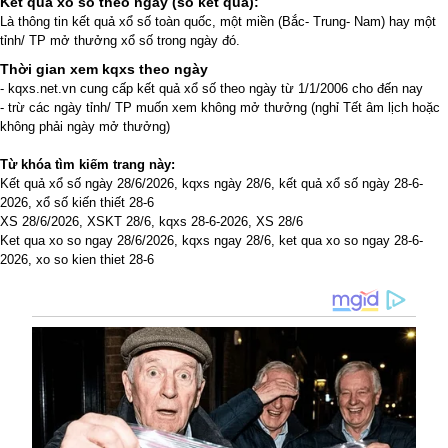
Kết quả xổ số theo ngày (sổ kết quả):
Là thông tin kết quả xổ số toàn quốc, một miền (Bắc- Trung- Nam) hay một
tỉnh/ TP mở thưởng xổ số trong ngày đó.
Thời gian xem kqxs theo ngày
- kqxs.net.vn cung cấp kết quả xổ số theo ngày từ 1/1/2006 cho đến nay
- trừ các ngày tỉnh/ TP muốn xem không mở thưởng (nghỉ Tết âm lịch hoặc
không phải ngày mở thưởng)
Từ khóa tìm kiếm trang này:
Kết quả xổ số ngày 28/6/2026, kqxs ngày 28/6, kết quả xổ số ngày 28-6-
2026, xổ số kiến thiết 28-6
XS 28/6/2026, XSKT 28/6, kqxs 28-6-2026, XS 28/6
Ket qua xo so ngay 28/6/2026, kqxs ngay 28/6, ket qua xo so ngay 28-6-
2026, xo so kien thiet 28-6