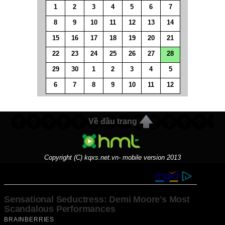
1
2
3
4
5
6
7
8
9
10
11
12
13
14
15
16
17
18
19
20
21
22
23
24
25
26
27
28
29
30
1
2
3
4
5
6
7
8
9
10
11
12
Về đầu trang
Copyright (C) kqxs.net.vn- mobile version 2013