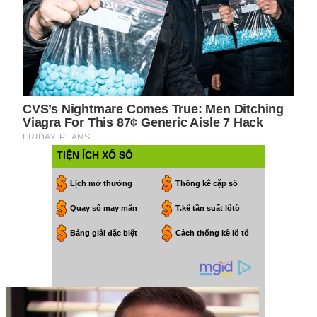
TIỆN ÍCH XỔ SỐ
Lịch mở thưởng
Thống kê cặp số
Quay số may mắn
T.kê tần suất lôtô
Bảng giải đặc biệt
Cách thống kê lô tô