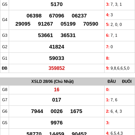
5170
G5
3:
7, 3, 1
06398 67096 06237
4:
3
G4
29095 91267 05199 70590
5:
2, 0, 0
53661 36531
G3
6:
7, 1
41824
G2
7:
0
59033
G1
8:
359852
ĐB
9:
9,8,6,6,5,0
XSLD 28/06 (Chủ Nhật)
ĐẦU
ĐUÔI
16
G8
0:
017
G7
1:
7, 6
7944 0026 1675
G6
2:
6, 4, 3
9976
G5
3:
58770 14459 90452
4:
6,5,4,3