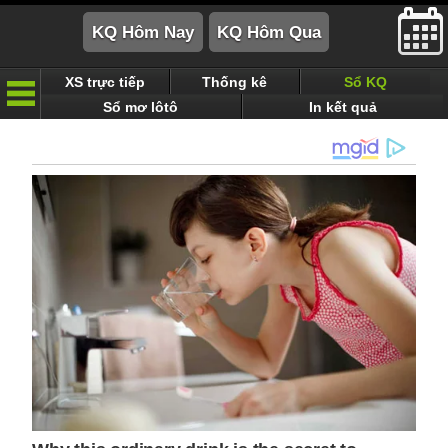
XS trực tiếp
Thống kê
Sổ KQ
Sổ mơ lôtô
In kết quả