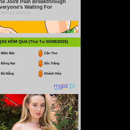
XS HÔM QUA (Thứ Tư 05/08/2026)
Miền Bắc
Cần Thơ
Đồng Nai
Sóc Trăng
Đà Nẵng
Khánh Hòa