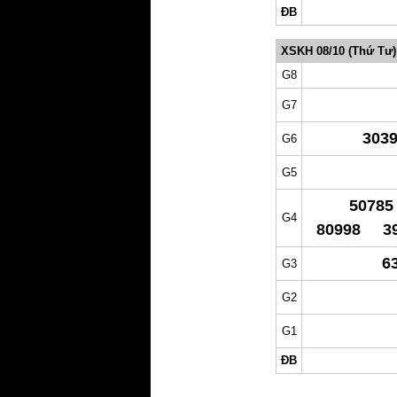
ĐB
XSKH 08/10 (Thứ Tư)
G8
G7
303
G6
G5
5078
G4
80998 3
6
G3
G2
G1
ĐB