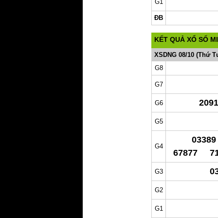
G1
ĐB
KẾT QUẢ XỔ SỐ MI
XSDNG 08/10 (Thứ T
G8
G7
209
G6
G5
0338
G4
67877 7
0
G3
G2
G1