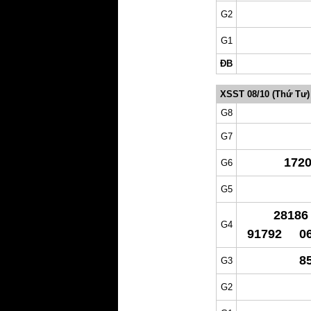
G2
G1
ĐB
XSST 08/10 (Thứ Tư)
G8
G7
172
G6
G5
2818
G4
91792 0
8
G3
G2