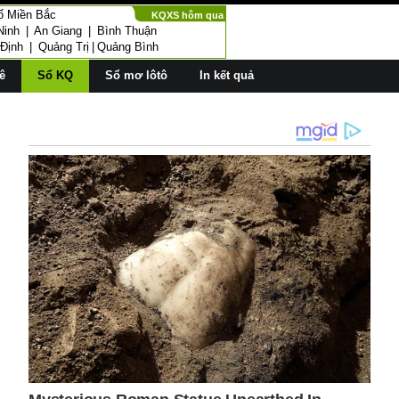
ố Miền Bắc
KQXS hôm qua
Ninh
|
An Giang
|
Bình Thuận
 Định
|
Quảng Trị
|
Quảng Bình
ê
Sổ KQ
Sổ mơ lôtô
In kết quả