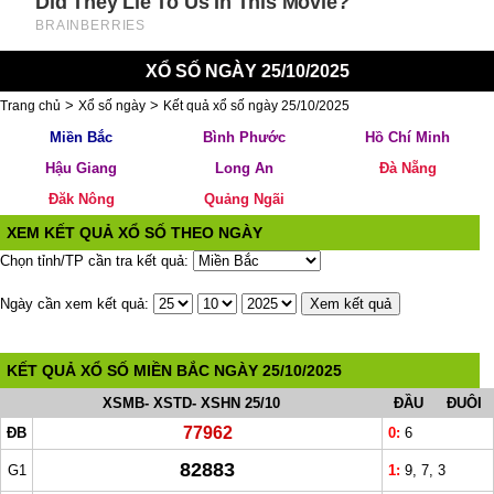
XỔ SỐ NGÀY 25/10/2025
>
>
Trang chủ
Xổ số ngày
Kết quả xổ số ngày 25/10/2025
Miền Bắc
Bình Phước
Hồ Chí Minh
Hậu Giang
Long An
Đà Nẵng
Đăk Nông
Quảng Ngãi
XEM KẾT QUẢ XỔ SỐ THEO NGÀY
Chọn tỉnh/TP cần tra kết quả:
Ngày cần xem kết quả:
KẾT QUẢ XỔ SỐ MIỀN BẮC NGÀY 25/10/2025
XSMB- XSTD- XSHN 25/10
ĐẦU
ĐUÔI
77962
ĐB
0:
6
82883
G1
1:
9, 7, 3