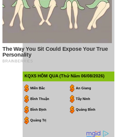
KQXS HÔM QUA (Thứ Năm 06/08/2026)
Miền Bắc
An Giang
Bình Thuận
Tây Ninh
Bình Định
Quảng Bình
Quảng Trị