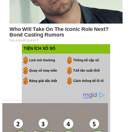
TIỆN ÍCH XỔ SỐ
Lịch mở thưởng
Thống kê cặp số
Quay số may mắn
T.kê tần suất lôtô
Bảng giải đặc biệt
Cách thống kê lô tô