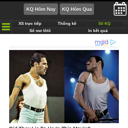
XS trực tiếp
Thống kê
Sổ KQ
Sổ mơ lôtô
In kết quả