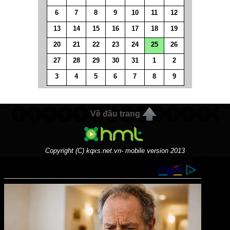
6
7
8
9
10
11
12
13
14
15
16
17
18
19
20
21
22
23
24
25
26
27
28
29
30
31
1
2
3
4
5
6
7
8
9
Về đầu trang
Copyright (C) kqxs.net.vn- mobile version 2013