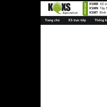
XSMB
Xổ s
XSMN
Tây 
XSMT
Bình
Trang chủ
XS trực tiếp
Thống k