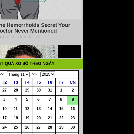
ẾT QUẢ XỔ SỐ THEO NGÀY
<<
>>
T2
T3
T4
T5
T6
T7
CN
27
28
29
30
31
1
2
3
4
5
6
7
8
9
10
11
12
13
14
15
16
17
18
19
20
21
22
23
24
25
26
27
28
29
30