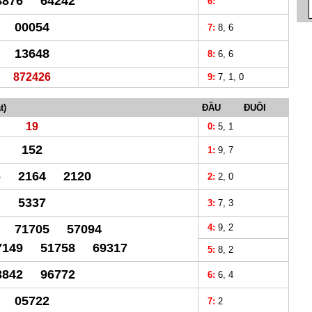
3876 64242
6:
00054
7:
8, 6
13648
8:
6, 6
872426
9:
7, 1, 0
t)
ĐẦU
ĐUÔI
19
0:
5, 1
152
1:
9, 7
6 2164 2120
2:
2, 0
5337
3:
7, 3
9 71705 57094
4:
9, 2
7149 51758 69317
5:
8, 2
3842 96772
6:
6, 4
05722
7:
2