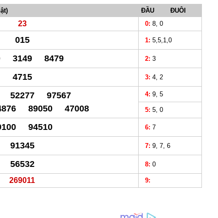
ật)
ĐẦU
ĐUÔI
23
0:
8, 0
015
1:
5,5,1,0
0 3149 8479
2:
3
4715
3:
4, 2
5 52277 97567
4:
9, 5
4876 89050 47008
5:
5, 0
9100 94510
6:
7
91345
7:
9, 7, 6
56532
8:
0
269011
9: