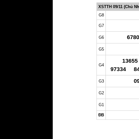
XSTTH 09/11 (Chủ Nh
G8
G7
678
G6
G5
1365
G4
97334 8
0
G3
G2
G1
ĐB