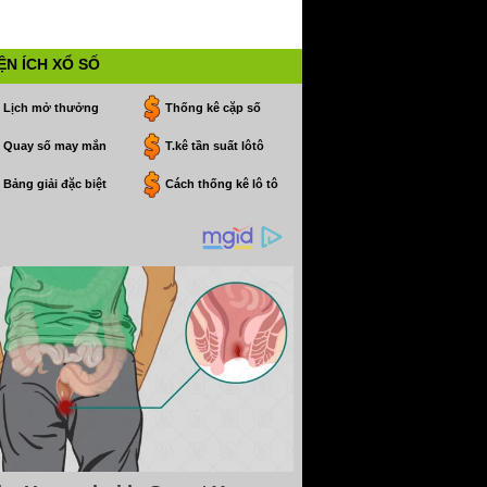
ỆN ÍCH XỔ SỐ
Lịch mở thưởng
Thống kê cặp số
Quay số may mắn
T.kê tần suất lôtô
Bảng giải đặc biệt
Cách thống kê lô tô