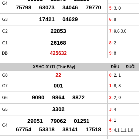
G4
75798 63073 34046 79770
5:
3, 0
17421 04629
G3
6:
8
22853
G2
7:
9,6,3,0
26168
G1
8:
2
425632
ĐB
9:
8
XSHG 01/11 (Thứ Bảy)
ĐẦU
ĐUÔI
22
G8
0:
2, 1
001
G7
1:
8, 8
9090 9864 8872
G6
2:
2, 0
3302
G5
3:
4
29051 79062 01251
4:
1
G4
67754 53318 38141 17518
5:
4,1,1,1,1,0