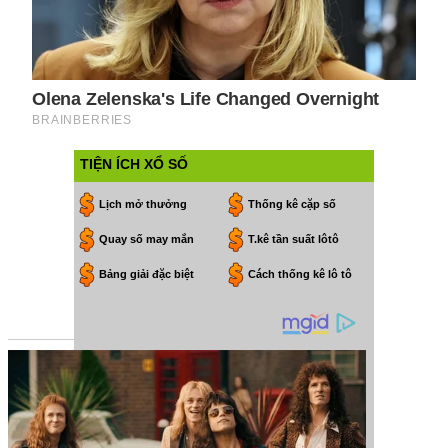
TIỆN ÍCH XỔ SỐ
Lịch mở thưởng
Thống kê cặp số
Quay số may mắn
T.kê tần suất lôtô
Bảng giải đặc biệt
Cách thống kê lô tô