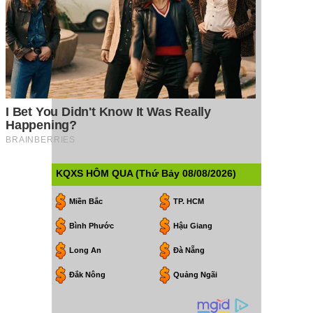
KQXS HÔM QUA (Thứ Bảy 08/08/2026)
Miền Bắc
TP. HCM
Bình Phước
Hậu Giang
Long An
Đà Nẵng
Đắk Nông
Quảng Ngãi