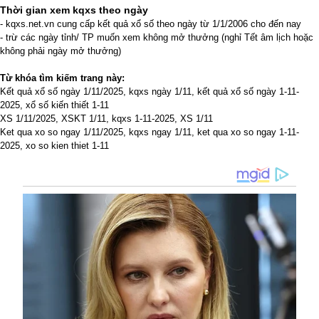
Thời gian xem kqxs theo ngày
- kqxs.net.vn cung cấp kết quả xổ số theo ngày từ 1/1/2006 cho đến nay
- trừ các ngày tỉnh/ TP muốn xem không mở thưởng (nghỉ Tết âm lịch hoặc
không phải ngày mở thưởng)
Từ khóa tìm kiếm trang này:
Kết quả xổ số ngày 1/11/2025, kqxs ngày 1/11, kết quả xổ số ngày 1-11-
2025, xổ số kiến thiết 1-11
XS 1/11/2025, XSKT 1/11, kqxs 1-11-2025, XS 1/11
Ket qua xo so ngay 1/11/2025, kqxs ngay 1/11, ket qua xo so ngay 1-11-
2025, xo so kien thiet 1-11