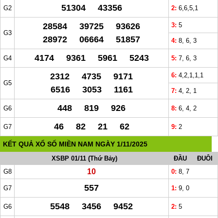
51304 43356
G2
2:
6,6,5,1
28584 39725 93626
3:
5
G3
28972 06664 51857
4:
8, 6, 3
4174 9361 5961 5243
G4
5:
7, 6, 3
2312 4735 9171
6:
4,2,1,1,1
G5
6516 3053 1161
7:
4, 2, 1
448 819 926
G6
8:
6, 4, 2
46 82 21 62
G7
9:
2
KẾT QUẢ XỔ SỐ MIỀN NAM NGÀY 1/11/2025
XSBP 01/11 (Thứ Bảy)
ĐẦU
ĐUÔI
10
G8
0:
8, 7
557
G7
1:
9, 0
5548 3456 9452
G6
2:
5