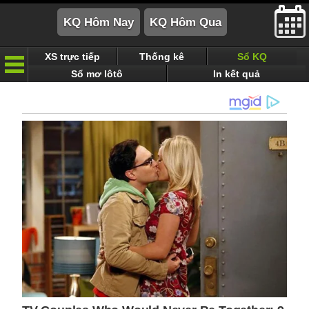
XS trực tiếp
Thống kê
Sổ KQ
Sổ mơ lôtô
In kết quả