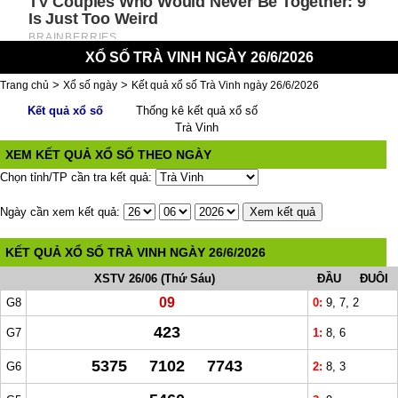
XỔ SỐ TRÀ VINH NGÀY 26/6/2026
>
>
Trang chủ
Xổ số ngày
Kết quả xổ số Trà Vinh ngày 26/6/2026
Kết quả xổ số
Thống kê kết quả xổ số
Trà Vinh
XEM KẾT QUẢ XỔ SỐ THEO NGÀY
Chọn tỉnh/TP cần tra kết quả:
Ngày cần xem kết quả:
KẾT QUẢ XỔ SỐ TRÀ VINH NGÀY 26/6/2026
XSTV 26/06 (Thứ Sáu)
ĐẦU
ĐUÔI
09
G8
0:
9, 7, 2
423
G7
1:
8, 6
5375 7102 7743
G6
2:
8, 3