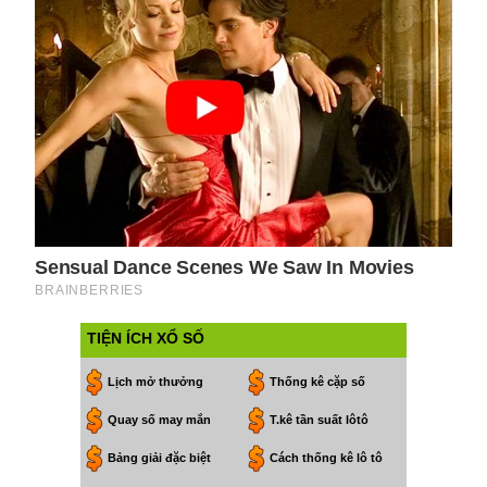
TIỆN ÍCH XỔ SỐ
Lịch mở thưởng
Thống kê cặp số
Quay số may mắn
T.kê tần suất lôtô
Bảng giải đặc biệt
Cách thống kê lô tô