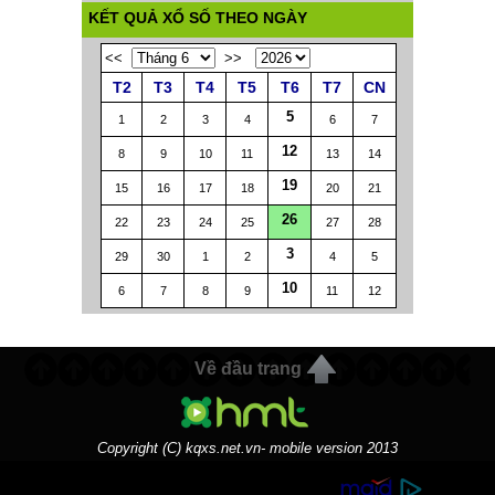
KẾT QUẢ XỔ SỐ THEO NGÀY
<<
>>
T2
T3
T4
T5
T6
T7
CN
5
1
2
3
4
6
7
12
8
9
10
11
13
14
19
15
16
17
18
20
21
26
22
23
24
25
27
28
3
29
30
1
2
4
5
10
6
7
8
9
11
12
Về đầu trang
Copyright (C) kqxs.net.vn- mobile version 2013