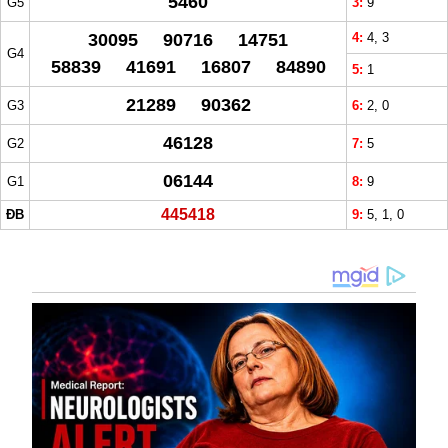
5460
G5
3:
9
30095 90716 14751
4:
4, 3
G4
58839 41691 16807 84890
5:
1
21289 90362
G3
6:
2, 0
46128
G2
7:
5
06144
G1
8:
9
445418
ĐB
9:
5, 1, 0