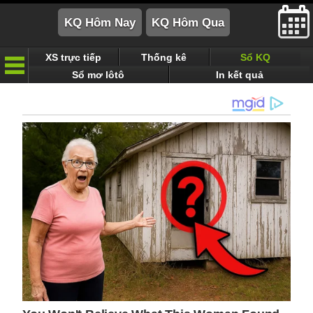
XS trực tiếp
Thống kê
Sổ KQ
Sổ mơ lôtô
In kết quả