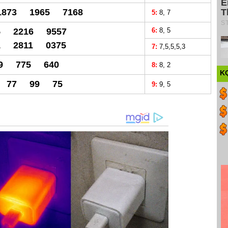
1873 1965 7168
5:
8, 7
5 2216 9557
6:
8, 5
1 2811 0375
7:
7,5,5,5,3
09 775 640
8:
8, 2
KQ
 77 99 75
9:
9, 5