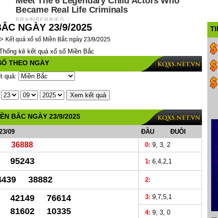
ẮC NGÀY 23/9/2025
TI
>
Kết quả xổ số Miền Bắc ngày 23/9/2025
Thống kê kết quả xổ số Miền Bắc
SỐ THEO NGÀY
t quả:
ỀN BẮC NGÀY 23/9/2025
23/09
ĐẦU
ĐUÔI
36888
0:
9, 3, 2
95243
1:
6,4,2,1
4439 38882
2:
7 42149 76614
3:
9,7,5,1
8 81602 10335
4:
9, 3, 0