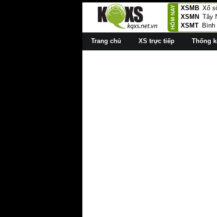
XSMB
Xổ s
XSMN
Tây 
XSMT
Bình
Trang chủ
XS trực tiếp
Thống k