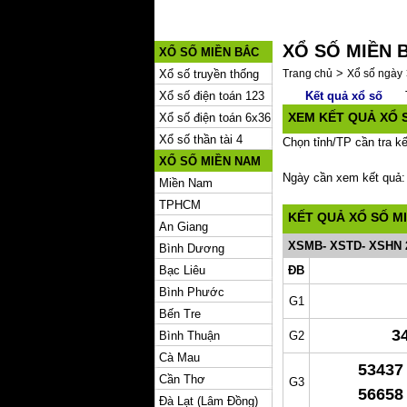
XỔ SỐ MIỀN B
XỔ SỐ MIỀN BẮC
>
Xổ số truyền thống
Trang chủ
Xổ số ngày
Xổ số điện toán 123
Kết quả xổ số
XEM KẾT QUẢ XỔ 
Xổ số điện toán 6x36
Xổ số thần tài 4
Chọn tỉnh/TP cần tra kế
XỔ SỐ MIỀN NAM
Ngày cần xem kết quả:
Miền Nam
TPHCM
KẾT QUẢ XỔ SỐ MI
An Giang
XSMB- XSTD- XSHN 
Bình Dương
Bạc Liêu
ĐB
Bình Phước
G1
Bến Tre
3
Bình Thuận
G2
Cà Mau
5343
Cần Thơ
G3
5665
Đà Lạt (Lâm Đồng)