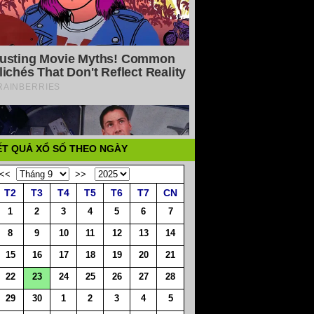
ẾT QUẢ XỔ SỐ THEO NGÀY
<<
>>
T2
T3
T4
T5
T6
T7
CN
1
2
3
4
5
6
7
8
9
10
11
12
13
14
15
16
17
18
19
20
21
22
23
24
25
26
27
28
29
30
1
2
3
4
5