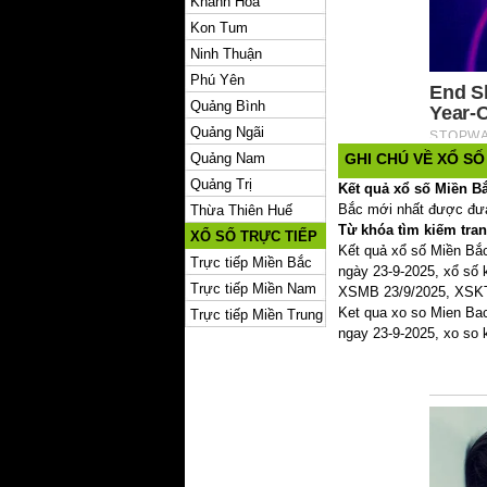
Khánh Hòa
Kon Tum
Ninh Thuận
Phú Yên
Quảng Bình
Quảng Ngãi
Quảng Nam
GHI CHÚ VỀ XỔ SỐ
Quảng Trị
Kết quả xổ số Miền B
Bắc mới nhất được đưa
Thừa Thiên Huế
Từ khóa tìm kiếm tran
XỔ SỐ TRỰC TIẾP
Kết quả xổ số Miền Bắc
Trực tiếp Miền Bắc
ngày 23-9-2025, xổ số k
Trực tiếp Miền Nam
XSMB 23/9/2025, XSKT
Ket qua xo so Mien Bac
Trực tiếp Miền Trung
ngay 23-9-2025, xo so k