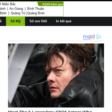
ố Miền Bắc
KQXS hôm qua
Ninh
|
An Giang
|
Bình Thuận
 Định
|
Quảng Trị
|
Quảng Bình
ê
Sổ KQ
Sổ mơ lôtô
In kết quả