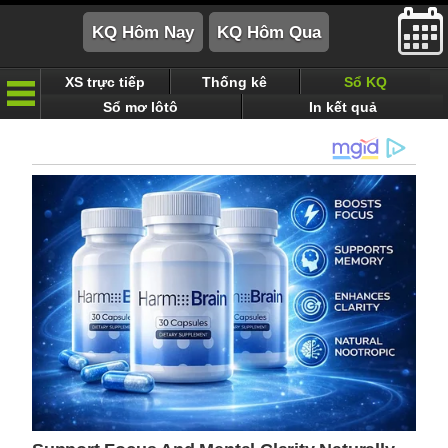
XS trực tiếp
Thống kê
Sổ KQ
Sổ mơ lôtô
In kết quả