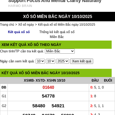
XỔ SỐ MIỀN BẮC NGÀY 10/10/2025
>
>
Trang chủ
Xổ số ngày
Kết quả xổ số Miền Bắc ngày 10/10/2025
Kết quả xổ số
Thống kê kết quả xổ số
Miền Bắc
XEM KẾT QUẢ XỔ SỐ THEO NGÀY
Chọn tỉnh/TP cần tra kết quả:
Ngày cần xem kết quả:
KẾT QUẢ XỔ SỐ MIỀN BẮC NGÀY 10/10/2025
XSMB- XSTD- XSHN 10/10
ĐẦU
ĐUÔI
01640
ĐB
0:
5, 1, 0
54778
G1
1:
8
58480 54921
G2
2:
5, 1, 1
3:
4, 3