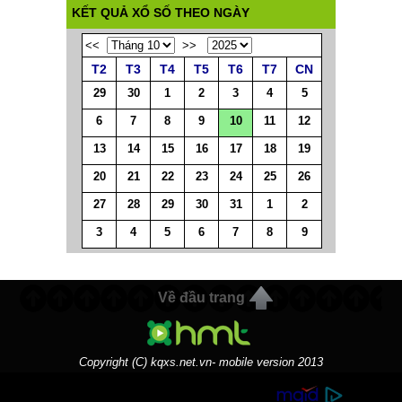
KẾT QUẢ XỔ SỐ THEO NGÀY
<<
>>
T2
T3
T4
T5
T6
T7
CN
29
30
1
2
3
4
5
6
7
8
9
10
11
12
13
14
15
16
17
18
19
20
21
22
23
24
25
26
27
28
29
30
31
1
2
3
4
5
6
7
8
9
Về đầu trang
Copyright (C) kqxs.net.vn- mobile version 2013