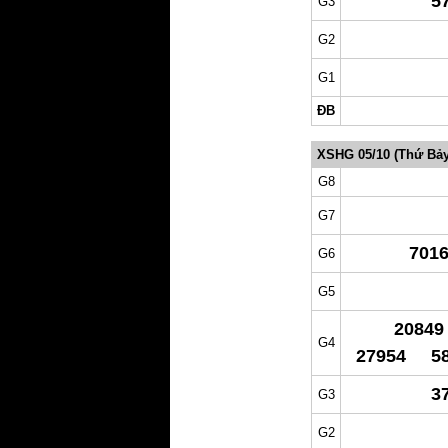
5
G3
G2
G1
ĐB
XSHG 05/10 (Thứ Bảy
G8
G7
701
G6
G5
2084
G4
27954 5
3
G3
G2