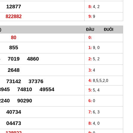
12877
8:
4, 2
822882
9:
9
)
ĐẦU
ĐUÔI
80
0:
855
1:
9, 0
5 7019 4860
2:
5, 2
2648
3:
4
4 73142 37376
4:
8,5,5,2,0
8945 74810 49554
5:
5, 4
2240 90290
6:
0
40734
7:
6, 3
04473
8:
4, 0