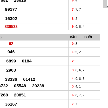
7682 28618
6:
4
99177
7:
7, 7
16302
8:
2
830533
9:
9, 8, 4
)
ĐẦU
ĐUÔI
62
0:
3
046
1:
6, 2
6 6899 0184
2:
2903
3:
8, 6, 2
9 33336 61412
4:
9, 8, 6
8732 05548 20238
5:
4, 1
7268 20851
6:
8, 7, 2
36167
7:
7