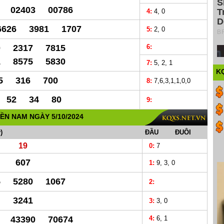
0 02403 00786
4:
4, 0
6626 3981 1707
5:
2, 0
0 2317 7815
6:
1 8575 5830
7:
5, 2, 1
KQ
15 316 700
8:
7,6,3,1,1,0,0
 52 34 80
9:
ỀN NAM NGÀY 5/10/2024
)
ĐẦU
ĐUÔI
19
0:
7
607
1:
9, 3, 0
5 5280 1067
2:
3241
3:
3, 0
4 43390 70674
4:
6, 1