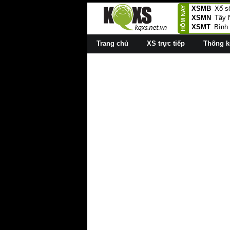
XSMB
Xổ s
XSMN
Tây 
XSMT
Bình
Trang chủ
XS trực tiếp
Thống k