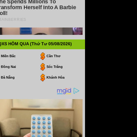
XS HÔM QUA (Thứ Tư 05/08/2026)
Miền Bắc
Cần Thơ
Đồng Nai
Sóc Trăng
Đà Nẵng
Khánh Hòa