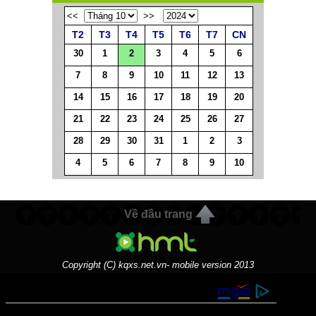
<<
>>
T2
T3
T4
T5
T6
T7
CN
30
1
2
3
4
5
6
7
8
9
10
11
12
13
14
15
16
17
18
19
20
21
22
23
24
25
26
27
28
29
30
31
1
2
3
4
5
6
7
8
9
10
Về đầu trang
Copyright (C) kqxs.net.vn- mobile version 2013