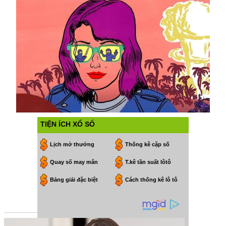
TIỆN ÍCH XỔ SỐ
Lịch mở thưởng
Thống kê cặp số
Quay số may mắn
T.kê tần suất lôtô
Bảng giải đặc biệt
Cách thống kê lô tô