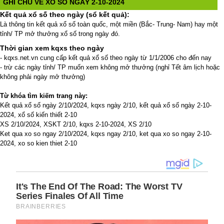
GHI CHÚ VỀ XỔ SỐ NGÀY 2-10-2024
Kết quả xổ số theo ngày (sổ kết quả):
Là thông tin kết quả xổ số toàn quốc, một miền (Bắc- Trung- Nam) hay một
tỉnh/ TP mở thưởng xổ số trong ngày đó.
Thời gian xem kqxs theo ngày
- kqxs.net.vn cung cấp kết quả xổ số theo ngày từ 1/1/2006 cho đến nay
- trừ các ngày tỉnh/ TP muốn xem không mở thưởng (nghỉ Tết âm lịch hoặc
không phải ngày mở thưởng)
Từ khóa tìm kiếm trang này:
Kết quả xổ số ngày 2/10/2024, kqxs ngày 2/10, kết quả xổ số ngày 2-10-
2024, xổ số kiến thiết 2-10
XS 2/10/2024, XSKT 2/10, kqxs 2-10-2024, XS 2/10
Ket qua xo so ngay 2/10/2024, kqxs ngay 2/10, ket qua xo so ngay 2-10-
2024, xo so kien thiet 2-10