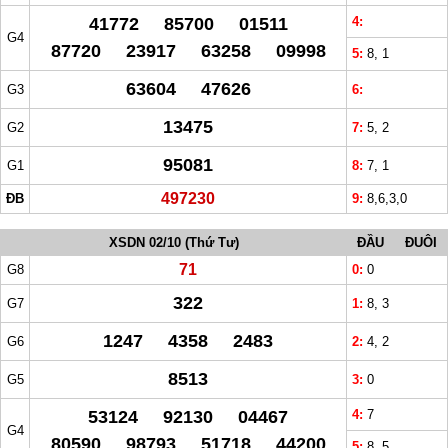
41772 85700 01511
4:
G4
87720 23917 63258 09998
5:
8, 1
63604 47626
G3
6:
13475
G2
7:
5, 2
95081
G1
8:
7, 1
497230
ĐB
9:
8,6,3,0
XSDN 02/10 (Thứ Tư)
ĐẦU
ĐUÔI
71
G8
0:
0
322
G7
1:
8, 3
1247 4358 2483
G6
2:
4, 2
8513
G5
3:
0
53124 92130 04467
4:
7
G4
80590 98793 51718 44200
5:
8, 5