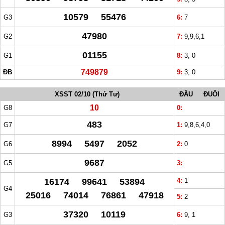
10579 55476
G3
6:
7
47980
G2
7:
9,9,6,1
01155
G1
8:
3, 0
749879
ĐB
9:
3, 0
XSST 02/10 (Thứ Tư)
ĐẦU
ĐUÔI
10
G8
0:
483
G7
1:
9,8,6,4,0
8994 5497 2052
G6
2:
0
9687
G5
3:
16174 99641 53894
4:
1
G4
25016 74014 76861 47918
5:
2
37320 10119
G3
6:
9, 1