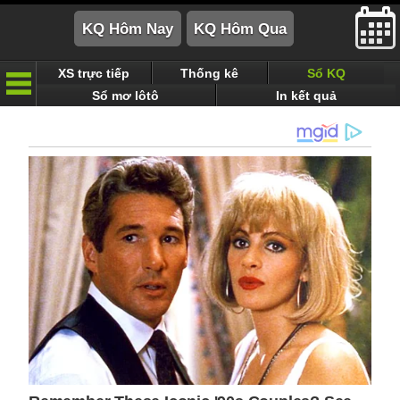
XS trực tiếp
Thống kê
Sổ KQ
Sổ mơ lôtô
In kết quả