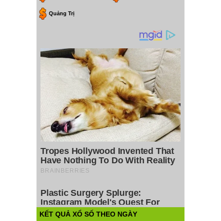
Quảng Trị
KẾT QUẢ XỔ SỐ THEO NGÀY