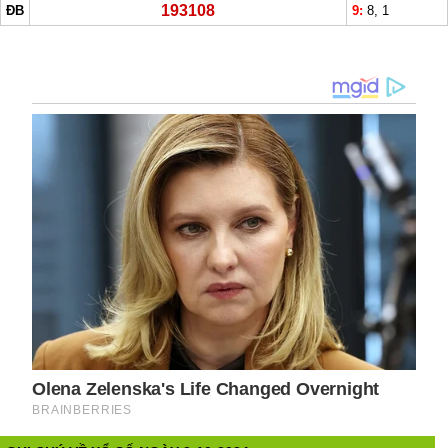
193108
ĐB
9:
8, 1