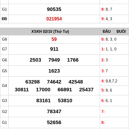
90535
G1
8:
8, 7
021954
ĐB
9:
4, 3
XSKH 02/10 (Thứ Tư)
ĐẦU
ĐUÔI
59
G8
0:
8, 3, 0
911
G7
1:
1, 1, 0
2503 7949 1766
G6
2:
3
1623
G5
3:
7
63298 74642 42548
4:
9,8,7,2
G4
30811 17000 66891 25437
5:
9, 6
83161 53810
G3
6:
6, 1
78347
G2
7:
52656
G1
8: