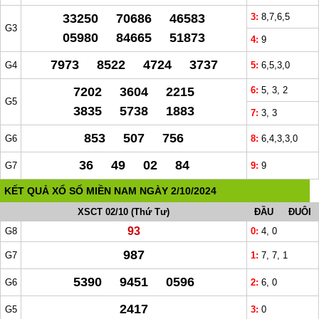
33250 70686 46583
3:
8,7,6,5
G3
05980 84665 51873
4:
9
7973 8522 4724 3737
G4
5:
6,5,3,0
7202 3604 2215
6:
5, 3, 2
G5
3835 5738 1883
7:
3, 3
853 507 756
G6
8:
6,4,3,3,0
36 49 02 84
G7
9:
9
KẾT QUẢ XỔ SỐ MIỀN NAM NGÀY 2/10/2024
XSCT 02/10 (Thứ Tư)
ĐẦU
ĐUÔI
93
G8
0:
4, 0
987
G7
1:
7, 7, 1
5390 9451 0596
G6
2:
6, 0
2417
G5
3:
0