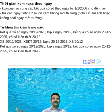
Thời gian xem kqxs theo ngày
- kqxs.net.vn cung cấp kết quả xổ số theo ngày từ 1/1/2006 cho đến nay
- trừ các ngày tỉnh/ TP muốn xem không mở thưởng (nghỉ Tết âm lịch hoặc
không phải ngày mở thưởng)
Từ khóa tìm kiếm trang này:
Kết quả xổ số ngày 20/12/2025, kqxs ngày 20/12, kết quả xổ số ngày 20-12-
2025, xổ số kiến thiết 20-12
XS 20/12/2025, XSKT 20/12, kqxs 20-12-2025, XS 20/12
Ket qua xo so ngay 20/12/2025, kqxs ngay 20/12, ket qua xo so ngay 20-12-
2025, xo so kien thiet 20-12