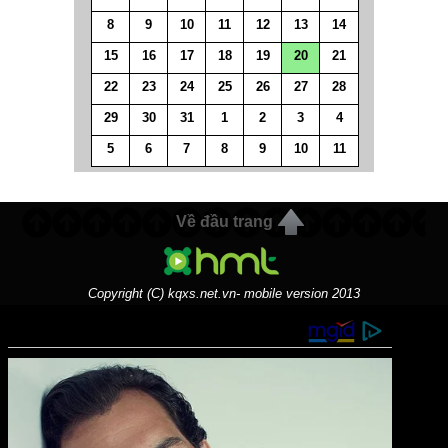
8
9
10
11
12
13
14
15
16
17
18
19
20
21
22
23
24
25
26
27
28
29
30
31
1
2
3
4
5
6
7
8
9
10
11
Về đầu trang
Copyright (C) kqxs.net.vn- mobile version 2013