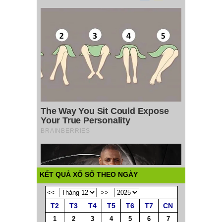
KẾT QUẢ XỔ SỐ THEO NGÀY
<<
>>
T2
T3
T4
T5
T6
T7
CN
1
2
3
4
5
6
7