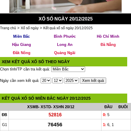
XỔ SỐ NGÀY 20/12/2025
>
>
Trang chủ
Xổ số ngày
Kết quả xổ số ngày 20/12/2025
Miền Bắc
Bình Phước
Hồ Chí Minh
Hậu Giang
Long An
Đà Nẵng
Đăk Nông
Quảng Ngãi
XEM KẾT QUẢ XỔ SỐ THEO NGÀY
Chọn tỉnh/TP cần tra kết quả:
Ngày cần xem kết quả:
KẾT QUẢ XỔ SỐ MIỀN BẮC NGÀY 20/12/2025
XSMB- XSTD- XSHN 20/12
ĐẦU
ĐUÔI
52816
ĐB
0:
5
76456
G1
1:
6, 1