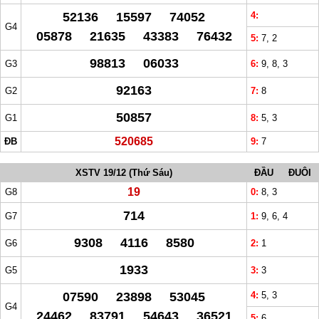
52136 15597 74052
4:
G4
05878 21635 43383 76432
5:
7, 2
98813 06033
G3
6:
9, 8, 3
92163
G2
7:
8
50857
G1
8:
5, 3
520685
ĐB
9:
7
XSTV 19/12 (Thứ Sáu)
ĐẦU
ĐUÔI
19
G8
0:
8, 3
714
G7
1:
9, 6, 4
9308 4116 8580
G6
2:
1
1933
G5
3:
3
07590 23898 53045
4:
5, 3
G4
24462 83791 54643 36521
5:
6