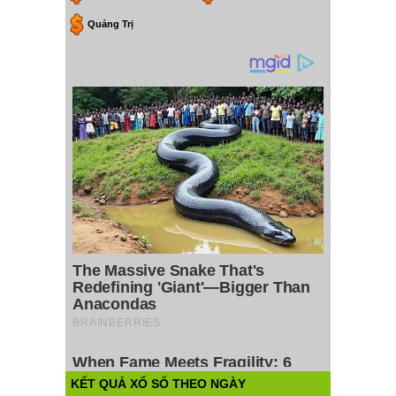
Quảng Trị
KẾT QUẢ XỔ SỐ THEO NGÀY