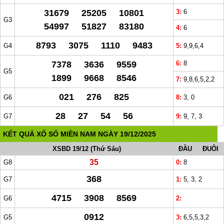
31679 25205 10801
3:
6
G3
54997 51827 83180
4:
6
8793 3075 1110 9483
G4
5:
9,9,6,4
7378 3636 9559
6:
8
G5
1899 9668 8546
7:
9,8,6,5,2,2
021 276 825
G6
8:
3, 0
28 27 54 56
G7
9:
9, 7, 3
KẾT QUẢ XỔ SỐ MIỀN NAM NGÀY 19/12/2025
XSBD 19/12 (Thứ Sáu)
ĐẦU
ĐUÔI
35
G8
0:
8
368
G7
1:
5, 3, 2
4715 3908 8569
G6
2:
0912
G5
3:
6,5,5,3,2