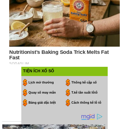
TIỆN ÍCH XỔ SỐ
Lịch mở thưởng
Thống kê cặp số
Quay số may mắn
T.kê tần suất lôtô
Bảng giải đặc biệt
Cách thống kê lô tô