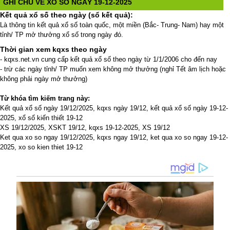
GHI CHÚ VỀ XỔ SỐ NGÀY 19-12-2025
Kết quả xổ số theo ngày (sổ kết quả):
Là thông tin kết quả xổ số toàn quốc, một miền (Bắc- Trung- Nam) hay một
tỉnh/ TP mở thưởng xổ số trong ngày đó.
Thời gian xem kqxs theo ngày
- kqxs.net.vn cung cấp kết quả xổ số theo ngày từ 1/1/2006 cho đến nay
- trừ các ngày tỉnh/ TP muốn xem không mở thưởng (nghỉ Tết âm lịch hoặc
không phải ngày mở thưởng)
Từ khóa tìm kiếm trang này:
Kết quả xổ số ngày 19/12/2025, kqxs ngày 19/12, kết quả xổ số ngày 19-12-
2025, xổ số kiến thiết 19-12
XS 19/12/2025, XSKT 19/12, kqxs 19-12-2025, XS 19/12
Ket qua xo so ngay 19/12/2025, kqxs ngay 19/12, ket qua xo so ngay 19-12-
2025, xo so kien thiet 19-12