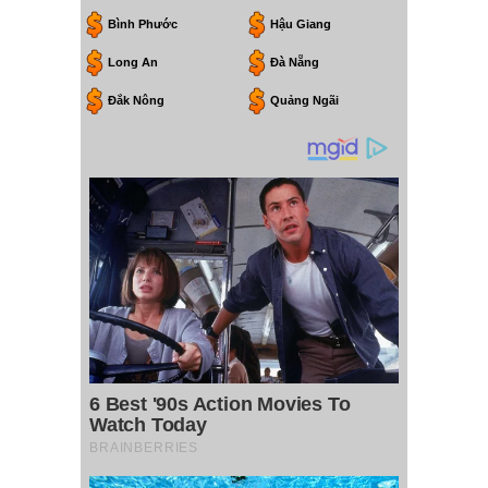
Bình Phước
Hậu Giang
Long An
Đà Nẵng
Đắk Nông
Quảng Ngãi