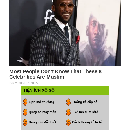
TIỆN ÍCH XỔ SỐ
Lịch mở thưởng
Thống kê cặp số
Quay số may mắn
T.kê tần suất lôtô
Bảng giải đặc biệt
Cách thống kê lô tô