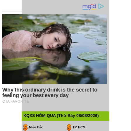
KQXS HÔM QUA (Thứ Bảy 08/08/2026)
Miền Bắc
TP. HCM