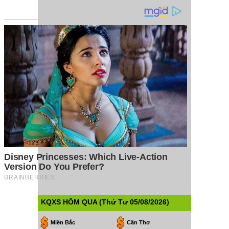
KQXS HÔM QUA (Thứ Tư 05/08/2026)
Miền Bắc
Cần Thơ