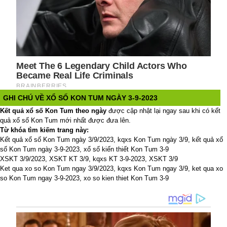
GHI CHÚ VỀ XỔ SỐ KON TUM NGÀY 3-9-2023
Kết quả xổ số Kon Tum theo ngày
được cập nhật lại ngay sau khi có kết
quả xổ số Kon Tum mới nhất được đưa lên.
Từ khóa tìm kiếm trang này:
Kết quả xổ số Kon Tum ngày 3/9/2023, kqxs Kon Tum ngày 3/9, kết quả xổ
số Kon Tum ngày 3-9-2023, xổ số kiến thiết Kon Tum 3-9
XSKT 3/9/2023, XSKT KT 3/9, kqxs KT 3-9-2023, XSKT 3/9
Ket qua xo so Kon Tum ngay 3/9/2023, kqxs Kon Tum ngay 3/9, ket qua xo
so Kon Tum ngay 3-9-2023, xo so kien thiet Kon Tum 3-9