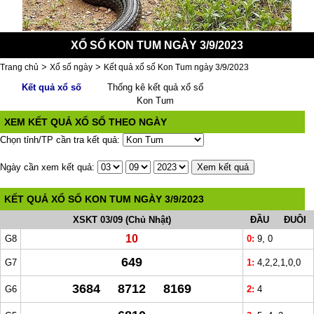
XỔ SỐ KON TUM NGÀY 3/9/2023
>
>
Trang chủ
Xổ số ngày
Kết quả xổ số Kon Tum ngày 3/9/2023
Kết quả xổ số
Thống kê kết quả xổ số
Kon Tum
XEM KẾT QUẢ XỔ SỐ THEO NGÀY
Chọn tỉnh/TP cần tra kết quả:
Ngày cần xem kết quả:
KẾT QUẢ XỔ SỐ KON TUM NGÀY 3/9/2023
XSKT 03/09 (Chủ Nhật)
ĐẦU
ĐUÔI
10
G8
0:
9, 0
649
G7
1:
4,2,2,1,0,0
3684 8712 8169
G6
2:
4