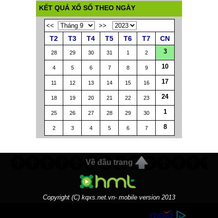
KẾT QUẢ XỔ SỐ THEO NGÀY
<<
>>
T2
T3
T4
T5
T6
T7
CN
3
28
29
30
31
1
2
10
4
5
6
7
8
9
17
11
12
13
14
15
16
24
18
19
20
21
22
23
1
25
26
27
28
29
30
8
2
3
4
5
6
7
Về đầu trang
Copyright (C) kqxs.net.vn- mobile version 2013