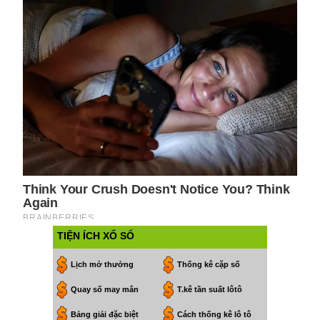
TIỆN ÍCH XỔ SỐ
Lịch mở thưởng
Thống kê cặp số
Quay số may mắn
T.kê tần suất lôtô
Bảng giải đặc biệt
Cách thống kê lô tô