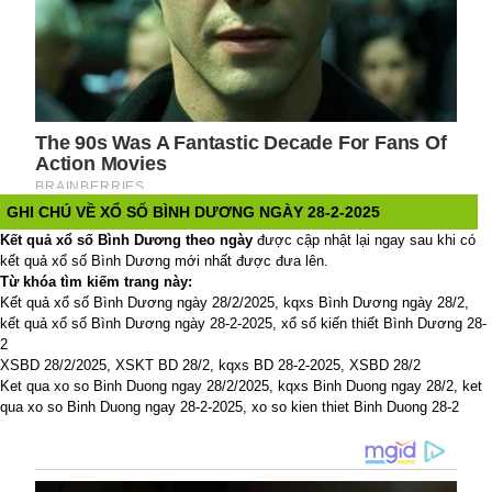
GHI CHÚ VỀ XỔ SỐ BÌNH DƯƠNG NGÀY 28-2-2025
Kết quả xổ số Bình Dương theo ngày
được cập nhật lại ngay sau khi có
kết quả xổ số Bình Dương mới nhất được đưa lên.
Từ khóa tìm kiếm trang này:
Kết quả xổ số Bình Dương ngày 28/2/2025, kqxs Bình Dương ngày 28/2,
kết quả xổ số Bình Dương ngày 28-2-2025, xổ số kiến thiết Bình Dương 28-
2
XSBD 28/2/2025, XSKT BD 28/2, kqxs BD 28-2-2025, XSBD 28/2
Ket qua xo so Binh Duong ngay 28/2/2025, kqxs Binh Duong ngay 28/2, ket
qua xo so Binh Duong ngay 28-2-2025, xo so kien thiet Binh Duong 28-2