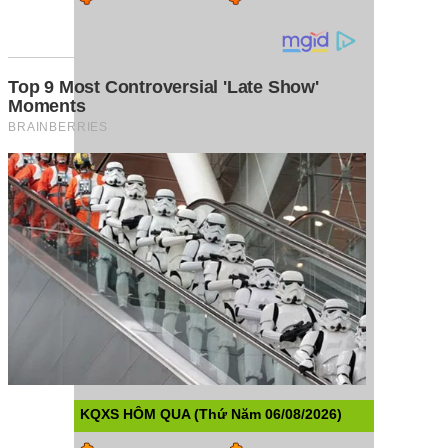
KQXS HÔM QUA (Thứ Năm 06/08/2026)