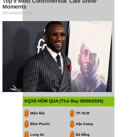
KQXS HÔM QUA (Thứ Bảy 08/08/2026)
Miền Bắc
TP. HCM
Bình Phước
Hậu Giang
Long An
Đà Nẵng