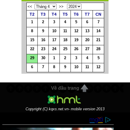
<<
>>
T2
T3
T4
T5
T6
T7
CN
1
2
3
4
5
6
7
8
9
10
11
12
13
14
15
16
17
18
19
20
21
22
23
24
25
26
27
28
29
30
1
2
3
4
5
6
7
8
9
10
11
12
Về đầu trang
Copyright (C) kqxs.net.vn- mobile version 2013