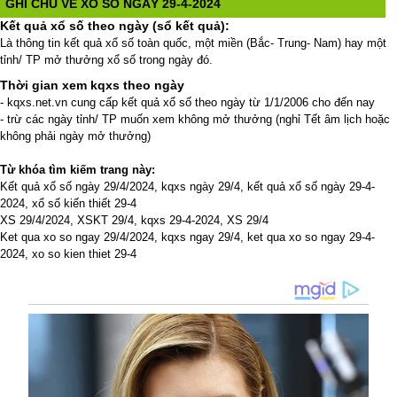
GHI CHÚ VỀ XỔ SỐ NGÀY 29-4-2024
Kết quả xổ số theo ngày (sổ kết quả):
Là thông tin kết quả xổ số toàn quốc, một miền (Bắc- Trung- Nam) hay một
tỉnh/ TP mở thưởng xổ số trong ngày đó.
Thời gian xem kqxs theo ngày
- kqxs.net.vn cung cấp kết quả xổ số theo ngày từ 1/1/2006 cho đến nay
- trừ các ngày tỉnh/ TP muốn xem không mở thưởng (nghỉ Tết âm lịch hoặc
không phải ngày mở thưởng)
Từ khóa tìm kiếm trang này:
Kết quả xổ số ngày 29/4/2024, kqxs ngày 29/4, kết quả xổ số ngày 29-4-
2024, xổ số kiến thiết 29-4
XS 29/4/2024, XSKT 29/4, kqxs 29-4-2024, XS 29/4
Ket qua xo so ngay 29/4/2024, kqxs ngay 29/4, ket qua xo so ngay 29-4-
2024, xo so kien thiet 29-4