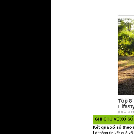
GHI CHÚ VỀ XỔ SỐ
Kết quả xổ số theo 
Là thông tin kết quả x