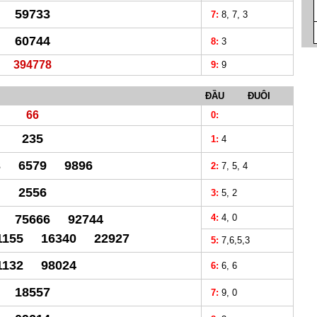
59733
7:
8, 7, 3
60744
8:
3
394778
9:
9
ĐẦU
ĐUÔI
66
0:
235
1:
4
3 6579 9896
2:
7, 5, 4
2556
3:
5, 2
5 75666 92744
4:
4, 0
1155 16340 22927
5:
7,6,5,3
1132 98024
6:
6, 6
18557
7:
9, 0