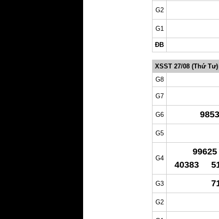
G2
G1
ĐB
XSST 27/08 (Thứ Tư)
G8
G7
985
G6
G5
9962
G4
40383 5
7
G3
G2