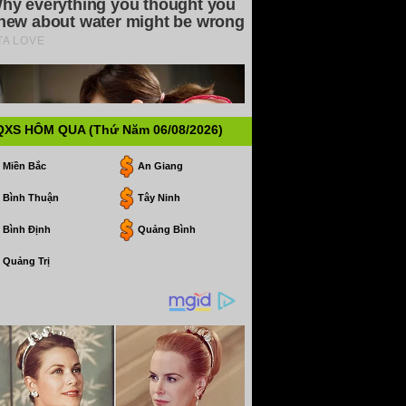
XS HÔM QUA (Thứ Năm 06/08/2026)
Miền Bắc
An Giang
Bình Thuận
Tây Ninh
Bình Định
Quảng Bình
Quảng Trị