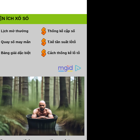
ỆN ÍCH XỔ SỐ
Lịch mở thưởng
Thống kê cặp số
Quay số may mắn
T.kê tần suất lôtô
Bảng giải đặc biệt
Cách thống kê lô tô