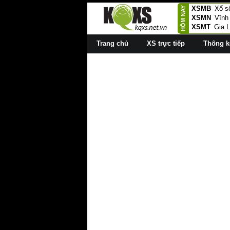
XSMB
Xổ s
XSMN
Vĩnh
XSMT
Gia L
Trang chủ
XS trực tiếp
Thống k