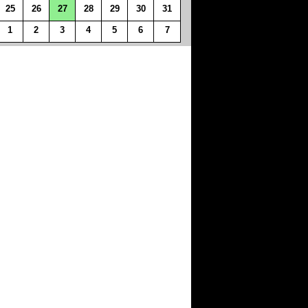
25
26
27
28
29
30
31
1
2
3
4
5
6
7