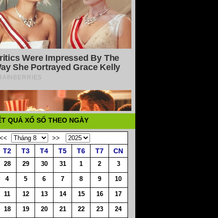
ẾT QUẢ XỔ SỐ THEO NGÀY
<<
>>
T2
T3
T4
T5
T6
T7
CN
28
29
30
31
1
2
3
4
5
6
7
8
9
10
11
12
13
14
15
16
17
18
19
20
21
22
23
24