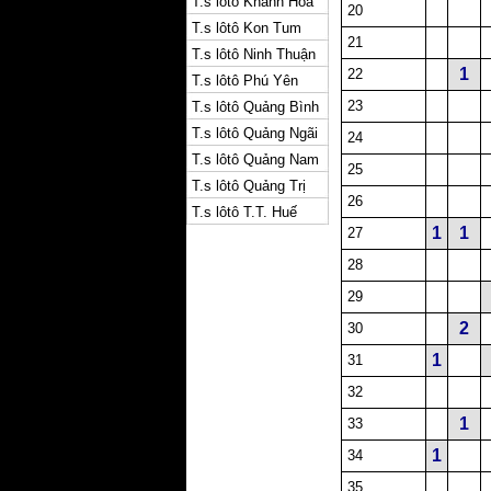
T.s lôtô Khánh Hòa
20
T.s lôtô Kon Tum
21
T.s lôtô Ninh Thuận
1
22
T.s lôtô Phú Yên
23
T.s lôtô Quảng Bình
T.s lôtô Quảng Ngãi
24
T.s lôtô Quảng Nam
25
T.s lôtô Quảng Trị
26
T.s lôtô T.T. Huế
1
1
27
28
29
2
30
1
31
32
1
33
1
34
35