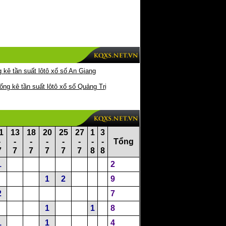
 kê tần suất lôtô xổ số An Giang
ống kê tần suất lôtô xổ số Quảng Trị
1
13
18
20
25
27
1
3
-
-
-
-
-
-
-
-
Tổng
7
7
7
7
7
7
8
8
1
2
1
2
9
2
7
1
1
8
1
1
4