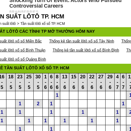
N SUẤT LÔTÔ TP. HCM
>
 suất lôtô
Tần suất lôtô xổ số TP. HCM
ẤT LÔTÔ CÁC TỈNH/ TP MỞ THƯỞNG HÔM NAY
suất lôtô xổ số Miền Bắc
Thống kê tần suất lôtô xổ số Tây Ninh
Thống
suất lôtô xổ số Bình Thuận
Thống kê tần suất lôtô xổ số Bình Định
Th
suất lôtô xổ số Quảng Bình
Ê TẦN SUẤT LÔTÔ XỔ SỐ TP. HCM
16
18
23
25
30
1
6
8
13
15
20
22
27
29
4
6
1
-
-
-
-
-
-
-
-
-
-
-
-
-
-
-
-
5
5
5
5
5
6
6
6
6
6
6
6
6
6
7
7
1
1
2
1
1
1
1
1
1
1
1
1
1
1
1
1
1
1