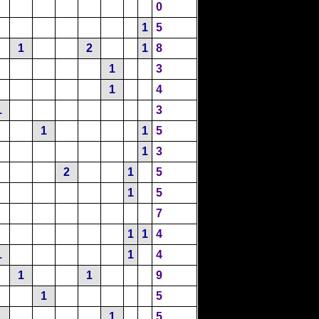
0
1
5
1
2
1
8
1
3
1
4
1
3
1
1
5
1
3
2
1
5
1
5
7
1
1
4
1
1
4
1
1
9
1
5
1
1
5