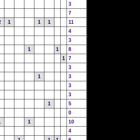
3
7
2
1
1
1
11
4
3
1
1
8
1
7
3
1
3
3
3
1
5
0
1
1
10
4
1
1
1
6