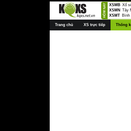
XSMB
Xổ s
XSMN
Tây 
XSMT
Bình
Trang chủ
XS trực tiếp
Thống k