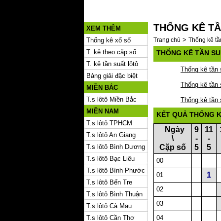
THỐNG KÊ TẦ
XEM THÊM
>
Thống kê xổ số
Trang chủ
Thống kê tần
T. kê theo cặp số
THỐNG KÊ TẦN SU
T. kê tần suất lôtô
Thống kê tần 
Bảng giải đặc biệt
Thống kê tần 
MIỀN BẮC
T.s lôtô Miền Bắc
Thống kê tần 
MIỀN NAM
KẾT QUẢ THỐNG K
T.s lôtô TPHCM
Ngày
9
11
T.s lôtô An Giang
\
-
-
T.s lôtô Bình Dương
Cặp số
5
5
T.s lôtô Bạc Liêu
00
T.s lôtô Bình Phước
1
01
T.s lôtô Bến Tre
02
T.s lôtô Bình Thuận
03
T.s lôtô Cà Mau
T.s lôtô Cần Thơ
04