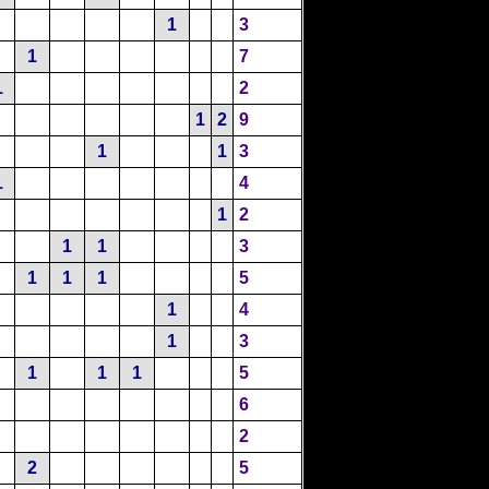
1
3
1
7
1
2
1
2
9
1
1
3
1
4
1
2
1
1
3
1
1
1
5
1
4
1
3
1
1
1
5
6
2
2
5