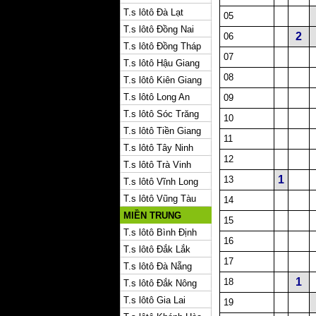
T.s lôtô Đà Lạt
05
T.s lôtô Đồng Nai
2
06
T.s lôtô Đồng Tháp
07
T.s lôtô Hậu Giang
08
T.s lôtô Kiên Giang
T.s lôtô Long An
09
T.s lôtô Sóc Trăng
10
T.s lôtô Tiền Giang
11
T.s lôtô Tây Ninh
12
T.s lôtô Trà Vinh
1
13
T.s lôtô Vĩnh Long
T.s lôtô Vũng Tàu
14
MIỀN TRUNG
15
T.s lôtô Bình Định
16
T.s lôtô Đắk Lắk
17
T.s lôtô Đà Nẵng
1
18
T.s lôtô Đắk Nông
T.s lôtô Gia Lai
19