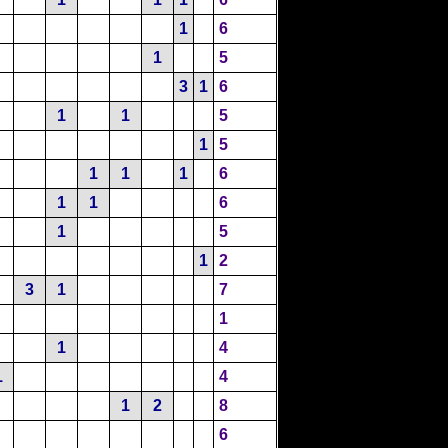
1
6
1
5
3
1
6
1
1
5
1
5
1
1
1
6
1
1
6
1
5
1
2
3
1
7
1
1
4
1
4
1
2
8
6