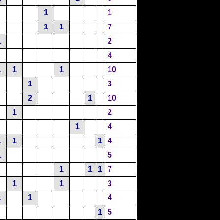
1
1
1
1
7
1
2
4
1
1
1
10
1
3
2
1
10
1
2
1
4
1
1
1
4
1
5
1
1
1
7
1
1
3
1
1
4
1
5