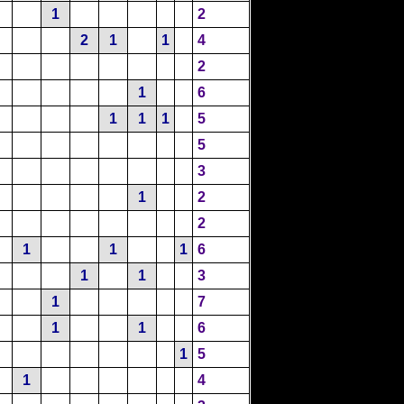
1
2
2
1
1
4
2
1
6
1
1
1
5
5
3
1
2
2
1
1
1
6
1
1
3
1
7
1
1
6
1
5
1
4