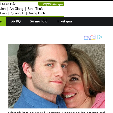
ố Miền Bắc
KQXS hôm qua
Ninh
|
An Giang
|
Bình Thuận
 Định
|
Quảng Trị
|
Quảng Bình
ê
Sổ KQ
Sổ mơ lôtô
In kết quả