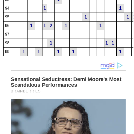
1
1
94
1
1
95
1
1
2
1
1
96
97
1
1
1
98
1
1
1
1
1
99