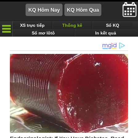
XS trực tiếp
Thống kê
Sổ KQ
Sổ mơ lôtô
In kết quả