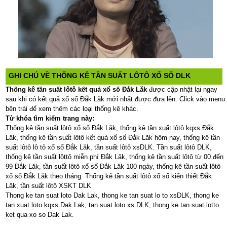
GHI CHÚ VỀ THỐNG KÊ TẦN SUẤT LÔTÔ XỔ SỐ DLK
Thống kê tần suất lôtô kết quả xổ số Đắk Lăk
được cập nhật lại ngay
sau khi có kết quả xổ số Đắk Lăk mới nhất được đưa lên. Click vào menu
bên trái để xem thêm các loại thống kê khác.
Từ khóa tìm kiếm trang này:
Thống kê tần suất lôtô xổ số Đắk Lăk, thống kê tần xuất lôtô kqxs Đắk
Lăk, thống kê tần suất lôtô kết quả xổ số Đắk Lăk hôm nay, thống kê tần
suất lôtô lô tô xổ số Đắk Lăk, tần suất lôtô xsDLK. Tần suất lôtô DLK,
thống kê tần suất lôttô miễn phí Đắk Lăk, thống kê tần suất lôtô từ 00 đến
99 Đắk Lăk, tần suất lôtô xổ số Đắk Lăk 100 ngày, thống kê tần suất lôtô
xổ số Đắk Lăk theo tháng. Thống kê tần suất lôtô xổ số kiến thiết Đắk
Lăk, tần suất lôtô XSKT DLK
Thong ke tan suat loto Dak Lak, thong ke tan suat lo to xsDLK, thong ke
tan xuat loto kqxs Dak Lak, tan suat loto xs DLK, thong ke tan suat lotto
ket qua xo so Dak Lak.