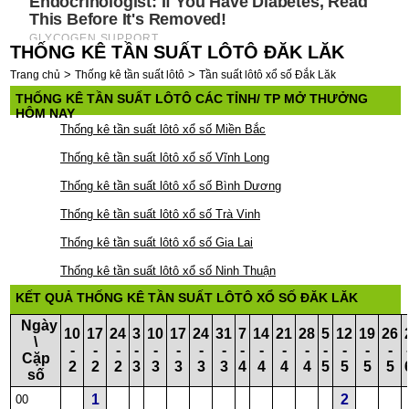
THỐNG KÊ TẦN SUẤT LÔTÔ ĐĂK LĂK
>
>
Trang chủ
Thống kê tần suất lôtô
Tần suất lôtô xổ số Đắk Lăk
THỐNG KÊ TẦN SUẤT LÔTÔ CÁC TỈNH/ TP MỞ THƯỞNG
HÔM NAY
Thống kê tần suất lôtô xổ số Miền Bắc
Thống kê tần suất lôtô xổ số Vĩnh Long
Thống kê tần suất lôtô xổ số Bình Dương
Thống kê tần suất lôtô xổ số Trà Vinh
Thống kê tần suất lôtô xổ số Gia Lai
Thống kê tần suất lôtô xổ số Ninh Thuận
KẾT QUẢ THỐNG KÊ TẦN SUẤT LÔTÔ XỔ SỐ ĐĂK LĂK
Ngày
10
17
24
3
10
17
24
31
7
14
21
28
5
12
19
26
\
-
-
-
-
-
-
-
-
-
-
-
-
-
-
-
-
Cặp
2
2
2
3
3
3
3
3
4
4
4
4
5
5
5
5
số
1
2
00