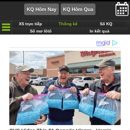
XS trực tiếp
Thống kê
Sổ KQ
Sổ mơ lôtô
In kết quả