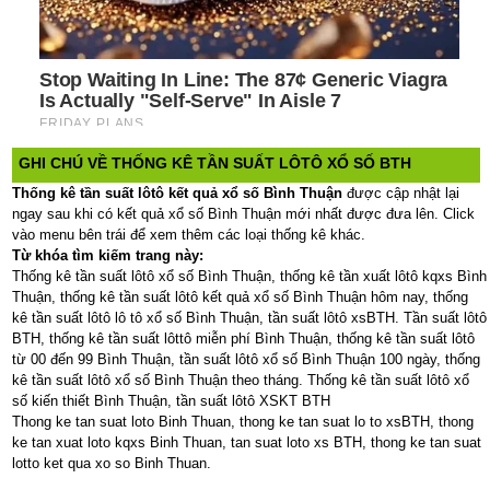
GHI CHÚ VỀ THỐNG KÊ TẦN SUẤT LÔTÔ XỔ SỐ BTH
Thống kê tần suất lôtô kết quả xổ số Bình Thuận
được cập nhật lại
ngay sau khi có kết quả xổ số Bình Thuận mới nhất được đưa lên. Click
vào menu bên trái để xem thêm các loại thống kê khác.
Từ khóa tìm kiếm trang này:
Thống kê tần suất lôtô xổ số Bình Thuận, thống kê tần xuất lôtô kqxs Bình
Thuận, thống kê tần suất lôtô kết quả xổ số Bình Thuận hôm nay, thống
kê tần suất lôtô lô tô xổ số Bình Thuận, tần suất lôtô xsBTH. Tần suất lôtô
BTH, thống kê tần suất lôttô miễn phí Bình Thuận, thống kê tần suất lôtô
từ 00 đến 99 Bình Thuận, tần suất lôtô xổ số Bình Thuận 100 ngày, thống
kê tần suất lôtô xổ số Bình Thuận theo tháng. Thống kê tần suất lôtô xổ
số kiến thiết Bình Thuận, tần suất lôtô XSKT BTH
Thong ke tan suat loto Binh Thuan, thong ke tan suat lo to xsBTH, thong
ke tan xuat loto kqxs Binh Thuan, tan suat loto xs BTH, thong ke tan suat
lotto ket qua xo so Binh Thuan.