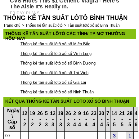
THỐNG KÊ TẦN SUẤT LÔTÔ BÌNH THUẬN
>
>
Trang chủ
Thống kê tần suất lôtô
Tần suất lôtô xổ số Bình Thuận
THỐNG KÊ TẦN SUẤT LÔTÔ CÁC TỈNH/ TP MỞ THƯỞNG
HÔM NAY
Thống kê tần suất lôtô xổ số Miền Bắc
Thống kê tần suất lôtô xổ số Vĩnh Long
Thống kê tần suất lôtô xổ số Bình Dương
Thống kê tần suất lôtô xổ số Trà Vinh
Thống kê tần suất lôtô xổ số Gia Lai
Thống kê tần suất lôtô xổ số Ninh Thuận
KẾT QUẢ THỐNG KÊ TẦN SUẤT LÔTÔ XỔ SỐ BÌNH THUẬN
Ngày
12
19
26
5
12
19
26
2
9
16
23
30
7
14
21
28
4
\
-
-
-
-
-
-
-
-
-
-
-
-
-
-
-
-
-
Cặp
2
2
2
3
3
3
3
4
4
4
4
4
5
5
5
5
6
số
3
1
00