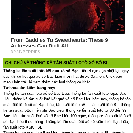
GHI CHÚ VỀ THỐNG KÊ TẦN SUẤT LÔTÔ XỔ SỐ BL
Thống kê tần suất lôtô kết quả xổ số Bạc Liêu
được cập nhật lại ngay
sau khi có kết quả xổ số Bạc Liêu mới nhất được đưa lên. Click vào
menu bên trái để xem thêm các loại thống kê khác.
Từ khóa tìm kiếm trang này:
Thống kê tần suất lôtô xổ số Bạc Liêu, thống kê tần xuất lôtô kqxs Bạc
Liêu, thống kê tần suất lôtô kết quả xổ số Bạc Liêu hôm nay, thống kê tần
suất lôtô lô tô xổ số Bạc Liêu, tần suất lôtô xsBL. Tần suất lôtô BL, thống
kê tần suất lôttô miễn phí Bạc Liêu, thống kê tần suất lôtô từ 00 đến 99
Bạc Liêu, tần suất lôtô xổ số Bạc Liêu 100 ngày, thống kê tần suất lôtô xổ
số Bạc Liêu theo tháng. Thống kê tần suất lôtô xổ số kiến thiết Bạc Liêu,
tần suất lôtô XSKT BL
Thong ke tan suat loto Bac Lieu, thong ke tan suat lo to xsBL, thong ke