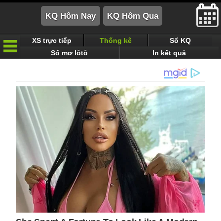
XS trực tiếp
Thống kê
Sổ KQ
Sổ mơ lôtô
In kết quả