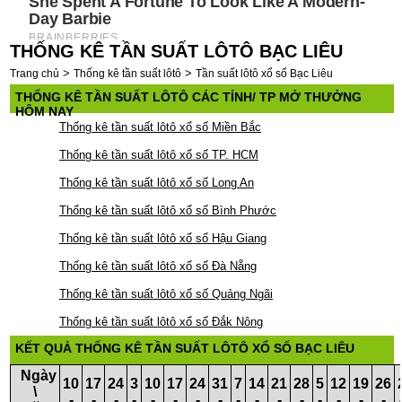
THỐNG KÊ TẦN SUẤT LÔTÔ BẠC LIÊU
>
>
Trang chủ
Thống kê tần suất lôtô
Tần suất lôtô xổ số Bạc Liêu
THỐNG KÊ TẦN SUẤT LÔTÔ CÁC TỈNH/ TP MỞ THƯỞNG
HÔM NAY
Thống kê tần suất lôtô xổ số Miền Bắc
Thống kê tần suất lôtô xổ số TP. HCM
Thống kê tần suất lôtô xổ số Long An
Thống kê tần suất lôtô xổ số Bình Phước
Thống kê tần suất lôtô xổ số Hậu Giang
Thống kê tần suất lôtô xổ số Đà Nẵng
Thống kê tần suất lôtô xổ số Quảng Ngãi
Thống kê tần suất lôtô xổ số Đắk Nông
KẾT QUẢ THỐNG KÊ TẦN SUẤT LÔTÔ XỔ SỐ BẠC LIÊU
Ngày
10
17
24
3
10
17
24
31
7
14
21
28
5
12
19
26
\
-
-
-
-
-
-
-
-
-
-
-
-
-
-
-
-