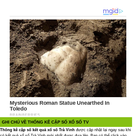
GHI CHÚ VỀ THỐNG KÊ CẶP SỐ XỔ SỐ TV
Thống kê cặp số kết quả xổ số Trà Vinh
được cập nhật lại ngay sau khi
có kết quả xổ số Trà Vinh mới nhất được đưa lên. Bạn có thể click vào