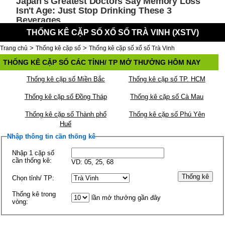
THỐNG KÊ CẶP SỐ XỔ SỐ TRÀ VINH (XSTV)
>
>
Trang chủ
Thống kê cặp số
Thống kê cặp số xổ số Trà Vinh
THỐNG KÊ CẶP SỐ CÁC TỈNH/ TP MỞ THƯỞNG HÔM NAY
Thống kê cặp số Miền Bắc
Thống kê cặp số TP. HCM
Thống kê cặp số Đồng Tháp
Thống kê cặp số Cà Mau
Thống kê cặp số Thành phố
Thống kê cặp số Phú Yên
Huế
Nhập thông tin cần thống kê
Nhập 1 cặp số
cần thống kê:
VD: 05, 25, 68
Chọn tỉnh/ TP:
Thống kê trong
lần mở thưởng gần đây
vòng: