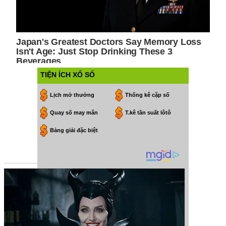
TIỆN ÍCH XỔ SỐ
Lịch mở thưởng
Thống kê cặp số
Quay số may mắn
T.kê tần suất lôtô
Bảng giải đặc biệt