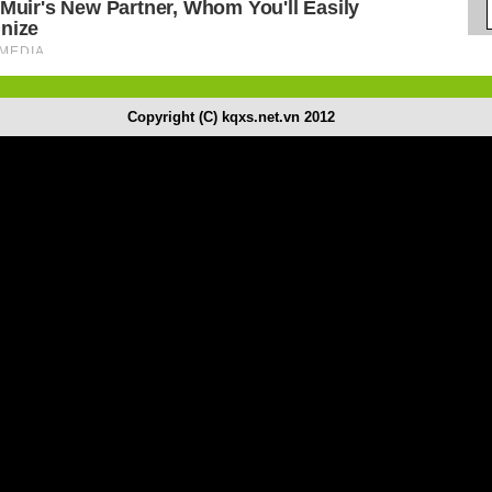
Copyright (C) kqxs.net.vn 2012