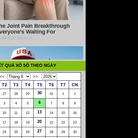
ẾT QUẢ XỔ SỐ THEO NGÀY
<<
>>
T2
T3
T4
T5
T6
T7
CN
30
27
28
29
31
1
2
6
3
4
5
7
8
9
13
10
11
12
14
15
16
20
17
18
19
21
22
23
27
24
25
26
28
29
30