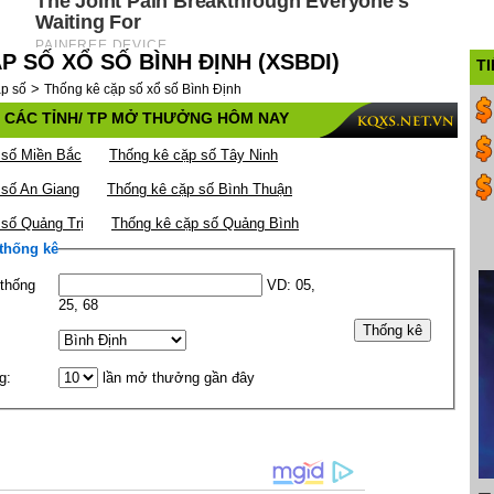
 SỐ XỔ SỐ BÌNH ĐỊNH (XSBDI)
TI
>
p số
Thống kê cặp số xổ số Bình Định
 CÁC TỈNH/ TP MỞ THƯỞNG HÔM NAY
 số Miền Bắc
Thống kê cặp số Tây Ninh
 số An Giang
Thống kê cặp số Bình Thuận
 số Quảng Trị
Thống kê cặp số Quảng Bình
 thống kê
 thống
VD: 05,
25, 68
g:
lần mở thưởng gần đây