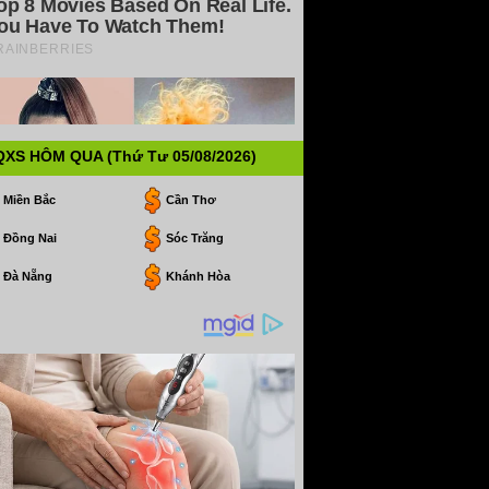
XS HÔM QUA (Thứ Tư 05/08/2026)
Miền Bắc
Cần Thơ
Đồng Nai
Sóc Trăng
Đà Nẵng
Khánh Hòa