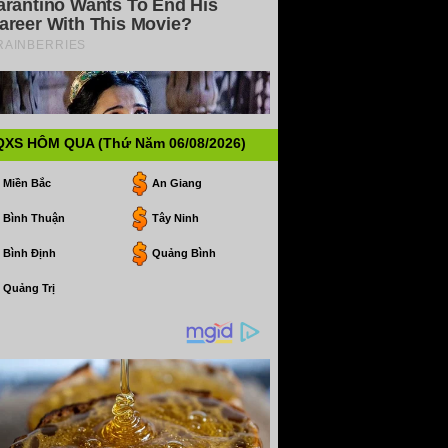
XS HÔM QUA (Thứ Năm 06/08/2026)
Miền Bắc
An Giang
Bình Thuận
Tây Ninh
Bình Định
Quảng Bình
Quảng Trị