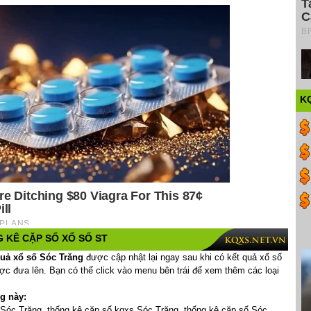
KQ
 KÊ CẶP SỐ XỔ SỐ ST
quả xổ số Sóc Trăng
được cập nhật lại ngay sau khi có kết quả xổ số
c đưa lên. Bạn có thể click vào menu bên trái để xem thêm các loại
g này:
Sóc Trăng, thống kê cặp số kqxs Sóc Trăng, thống kê cặp số Sóc