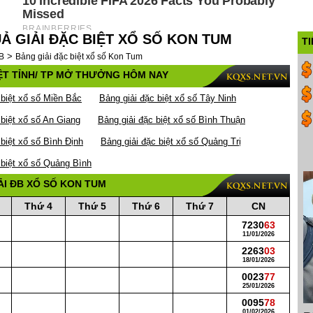
Ả GIẢI ĐẶC BIỆT XỔ SỐ KON TUM
TI
>
B
Bảng giải đặc biệt xổ số Kon Tum
IỆT TỈNH/ TP MỞ THƯỞNG HÔM NAY
 biệt xổ số Miền Bắc
Bảng giải đặc biệt xổ số Tây Ninh
 biệt xổ số An Giang
Bảng giải đặc biệt xổ số Bình Thuận
 biệt xổ số Bình Định
Bảng giải đặc biệt xổ số Quảng Trị
 biệt xổ số Quảng Bình
ẢI ĐB XỔ SỐ KON TUM
Thứ 4
Thứ 5
Thứ 6
Thứ 7
CN
7230
63
11/01/2026
2263
03
18/01/2026
0023
77
25/01/2026
0095
78
01/02/2026