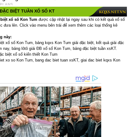
ĐẶC BIỆT TUẦN XỔ SỐ KT
 biệt xổ số Kon Tum
được cập nhật lại ngay sau khi có kết quả xổ số
đưa lên. Click vào menu bên trái để xem thêm các loại thống kê
g này:
biệt xổ số Kon Tum, bảng kqxs Kon Tum giải đặc biệt, kết quả giải đặc
 nay, bảng lôtô giải ĐB xổ số Kon Tum, bảng đặc biệt tuần xsKT.
ặc biệt xổ số kiến thiết Kon Tum
iet xo so Kon Tum, bang dac biet tuan xsKT, giai dac biet kqxs Kon