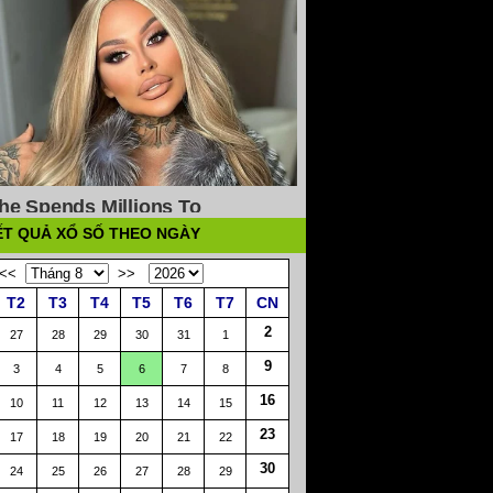
ẾT QUẢ XỔ SỐ THEO NGÀY
<<
>>
T2
T3
T4
T5
T6
T7
CN
2
27
28
29
30
31
1
9
3
4
5
6
7
8
16
10
11
12
13
14
15
23
17
18
19
20
21
22
30
24
25
26
27
28
29