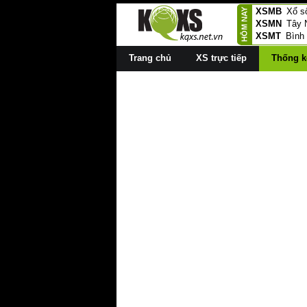
XSMB
Xổ s
XSMN
Tây 
XSMT
Bình
Trang chủ
XS trực tiếp
Thống k