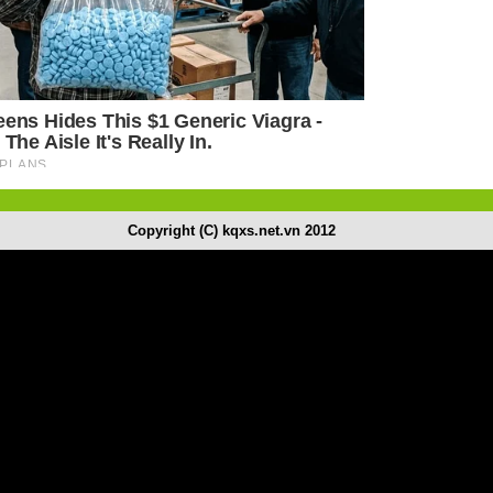
Copyright (C) kqxs.net.vn 2012