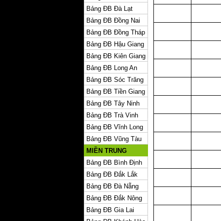
Bảng ĐB Đà Lạt
Bảng ĐB Đồng Nai
Bảng ĐB Đồng Tháp
Bảng ĐB Hậu Giang
Bảng ĐB Kiên Giang
Bảng ĐB Long An
Bảng ĐB Sóc Trăng
Bảng ĐB Tiền Giang
Bảng ĐB Tây Ninh
Bảng ĐB Trà Vinh
Bảng ĐB Vĩnh Long
Bảng ĐB Vũng Tàu
MIỀN TRUNG
Bảng ĐB Bình Định
Bảng ĐB Đắk Lắk
Bảng ĐB Đà Nẵng
Bảng ĐB Đắk Nông
Bảng ĐB Gia Lai