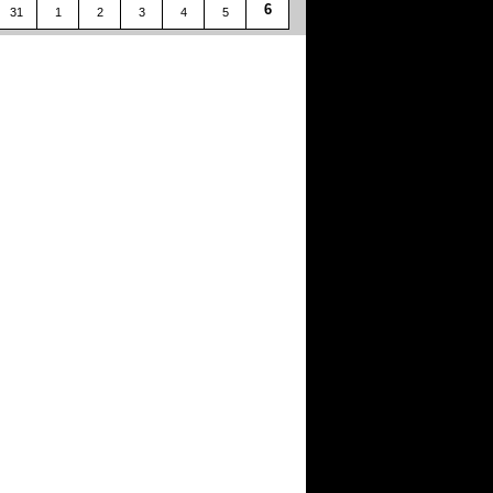
6
31
1
2
3
4
5