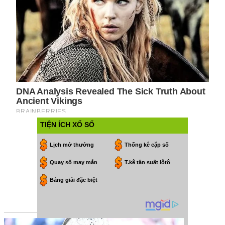
TIỆN ÍCH XỔ SỐ
Lịch mở thưởng
Thống kê cặp số
Quay số may mắn
T.kê tần suất lôtô
Bảng giải đặc biệt