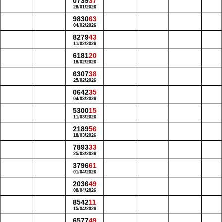
0739
37
28/01/2026
9830
63
04/02/2026
8279
43
11/02/2026
6181
20
18/02/2026
6307
38
25/02/2026
0642
35
04/03/2026
5300
15
11/03/2026
2189
56
18/03/2026
7893
33
25/03/2026
3796
61
01/04/2026
2036
49
08/04/2026
8542
11
15/04/2026
6577
49