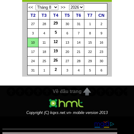
<<
>>
T2
T3
T4
T5
T6
T7
CN
29
27
28
30
31
1
2
5
3
4
6
7
8
9
12
10
11
13
14
15
16
19
17
18
20
21
22
23
26
24
25
27
28
29
30
2
31
1
3
4
5
6
Về đầu trang
Copyright (C) kqxs.net.vn- mobile version 2013