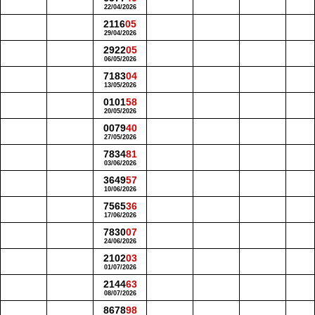
22/04/2026
2116
05
29/04/2026
2922
05
06/05/2026
7183
04
13/05/2026
0101
58
20/05/2026
0079
40
27/05/2026
7834
81
03/06/2026
3649
57
10/06/2026
7565
36
17/06/2026
7830
07
24/06/2026
2102
03
01/07/2026
2144
63
08/07/2026
8678
98